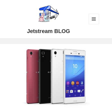
メニュ
Jetstream BLOG
ーとウ
ィジェ
ット