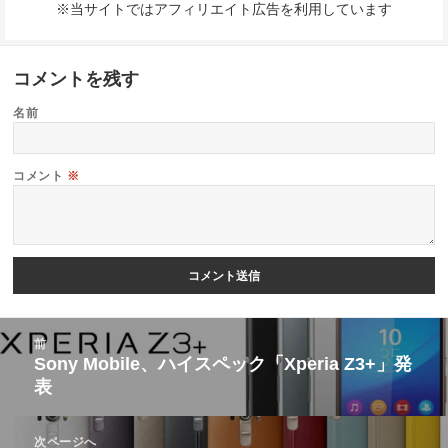
※当サイトではアフィリエイト広告を利用しています
コメントを残す
名前
コメント
※
投
前
稿
Sony Mobile、ハイスペック「Xperia Z3+」発
前
表
ナ
の
ビ
投
次ページへ
ゲ