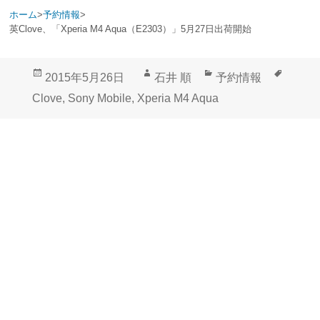
ホーム
>
予約情報
>
英Clove、「Xperia M4 Aqua（E2303）」5月27日出荷開始
投
作
カ
タ
2015年5月26日
石井 順
予約情報
稿
成
テ
グ
Clove
,
Sony Mobile
,
Xperia M4 Aqua
日:
者
ゴ
リ
ー