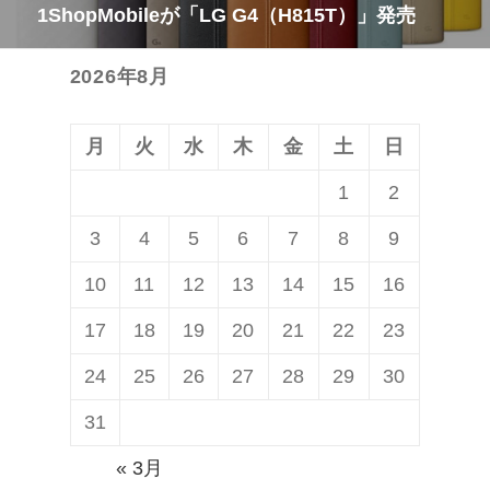
稿:
1ShopMobileが「LG G4（H815T）」発売
次
ー
の
シ
2026年8月
投
ョ
稿:
ン
月
火
水
木
金
土
日
1
2
3
4
5
6
7
8
9
10
11
12
13
14
15
16
17
18
19
20
21
22
23
24
25
26
27
28
29
30
31
« 3月