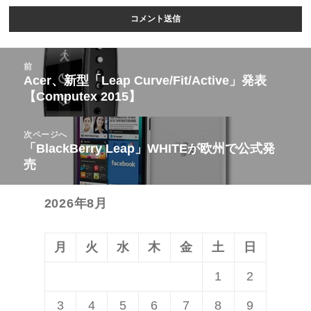
投
前
稿
Acer、新型「Leap Curve/Fit/Active」発表
前
【Computex 2015】
ナ
の
ビ
投
次ページへ
ゲ
稿:
「BlackBerry Leap」WHITEが欧州で公式発
次
ー
売
の
シ
投
ョ
2026年8月
稿:
ン
月
火
水
木
金
土
日
1
2
3
4
5
6
7
8
9