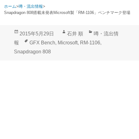
ホーム
>
噂・流出情報
>
Snapdragon 808搭載未発表Microsoft製「RM-1106」ベンチマーク登場
投
作
カ
2015年5月29日
石井 順
噂・流出情
稿
成
テ
タ
報
GFX Bench
,
Microsoft
,
RM-1106
,
日:
者
ゴ
グ
Snapdragon 808
リ
ー