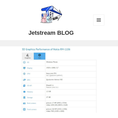
メニュ
Jetstream BLOG
ーとウ
ィジェ
ット