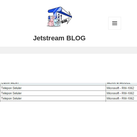
メニュ
Jetstream BLOG
ーとウ
ィジェ
ット