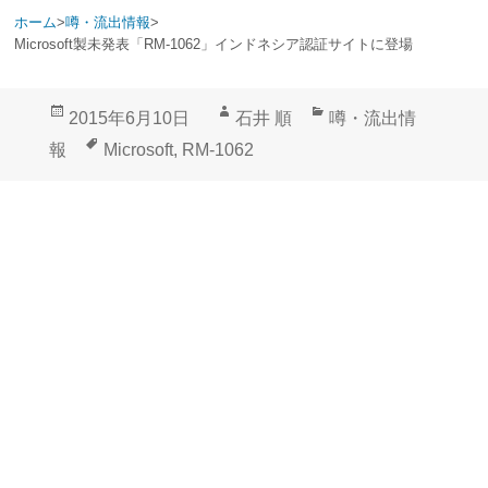
ホーム
>
噂・流出情報
>
Microsoft製未発表「RM-1062」インドネシア認証サイトに登場
投
作
カ
2015年6月10日
石井 順
噂・流出情
稿
成
テ
タ
報
Microsoft
,
RM-1062
日:
者
ゴ
グ
リ
ー