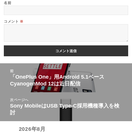
名前
コメント
※
投
前
稿
「OnePlus One」用Android 5.1ベース
前
CyanogenMod 12は近日配信
ナ
の
ビ
投
次ページへ
ゲ
稿:
Sony MobileはUSB Type-C採用機種導入を検
次
ー
討
の
シ
投
ョ
2026年8月
稿: