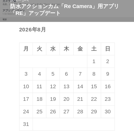
次ページへ
ゲ
稿:
防水アクションカム「Re Camera」用アプリ
次
ー
「RE」アップデート
の
シ
投
ョ
2026年8月
稿:
ン
月
火
水
木
金
土
日
1
2
3
4
5
6
7
8
9
10
11
12
13
14
15
16
17
18
19
20
21
22
23
24
25
26
27
28
29
30
31