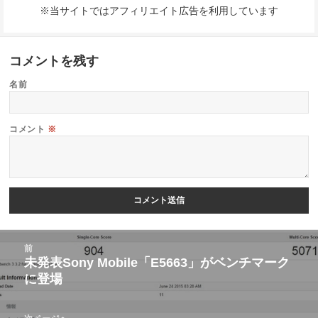
※当サイトではアフィリエイト広告を利用しています
コメントを残す
名前
コメント
※
投
前
稿
未発表Sony Mobile「E5663」がベンチマーク
前
に登場
ナ
の
ビ
投