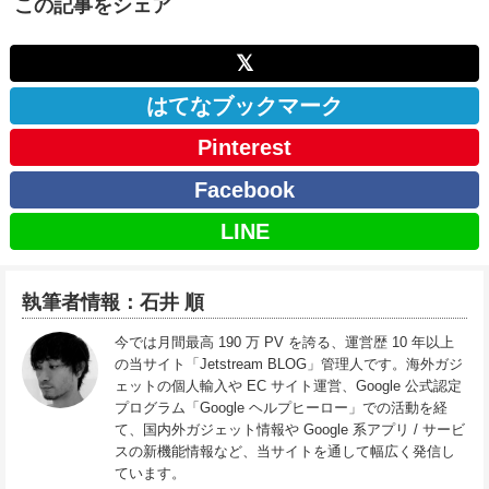
この記事をシェア
𝕏
はてなブックマーク
Pinterest
Facebook
LINE
執筆者情報：石井 順
今では月間最高 190 万 PV を誇る、運営歴 10 年以上
の当サイト「Jetstream BLOG」管理人です。海外ガジ
ェットの個人輸入や EC サイト運営、Google 公式認定
プログラム「Google ヘルプヒーロー」での活動を経
て、国内外ガジェット情報や Google 系アプリ / サービ
スの新機能情報など、当サイトを通して幅広く発信し
ています。