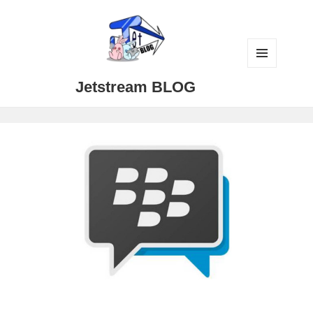
メニュ
Jetstream BLOG
ーとウ
ィジェ
ット