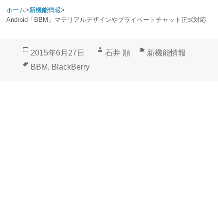
ホーム
>
新機能情報
>
Android「BBM」マテリアルデザインやプライベートチャット正式対応
投
作
カ
2015年6月27日
石井 順
新機能情報
稿
成
テ
タ
BBM
,
BlackBerry
日:
者
ゴ
グ
リ
ー