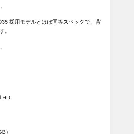
す。
 Kirin 935 採用モデルとほぼ同等スペックで、背
す。
り。
 HD
GB）