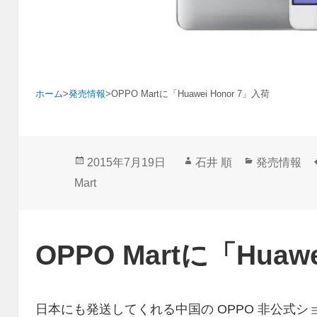
ホーム
>
発売情報
>
OPPO Martに「Huawei Honor 7」入荷
投
作
カ
2015年7月19日
石井 順
発売情報
稿
成
テ
Mart
日:
者
ゴ
リ
ー
OPPO Martに「Huaw
日本にも発送してくれる中国の OPPO 非公式ショップ