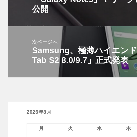
ビ
公開
の
ゲ
投
ー
稿:
シ
次ページへ
ョ
Samsung、極薄ハイエンド
次
ン
Tab S2 8.0/9.7」正式発表
の
投
稿:
2026年8月
月
火
水
木