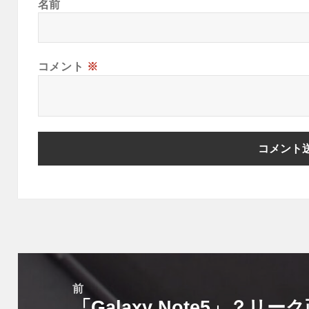
名前
コメント
※
投
稿
前
「Galaxy Note5」？
ナ
前