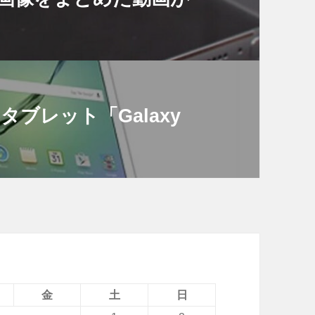
タブレット「Galaxy
金
土
日