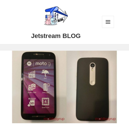
メニュ
Jetstream BLOG
ーとウ
ィジェ
ット