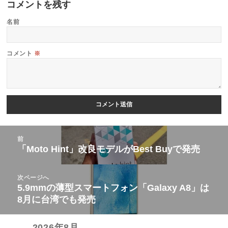
コメントを残す
名前
コメント
※
投
前
稿
「Moto Hint」改良モデルがBest Buyで発売
前
ナ
の
ビ
次ページへ
投
5.9mmの薄型スマートフォン「Galaxy A8」は
次
ゲ
稿:
8月に台湾でも発売
の
ー
投
シ
2026年8月