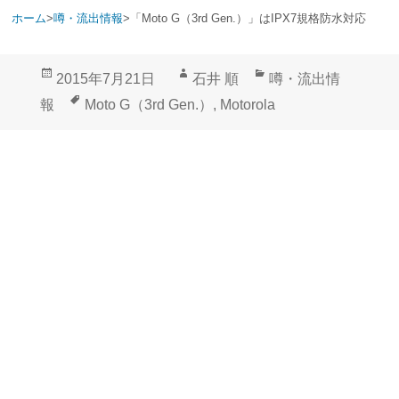
ホーム
>
噂・流出情報
>
「Moto G（3rd Gen.）」はIPX7規格防水対応
投
作
カ
2015年7月21日
石井 順
噂・流出情
稿
成
テ
タ
報
Moto G（3rd Gen.）
,
Motorola
日:
者
ゴ
グ
リ
ー