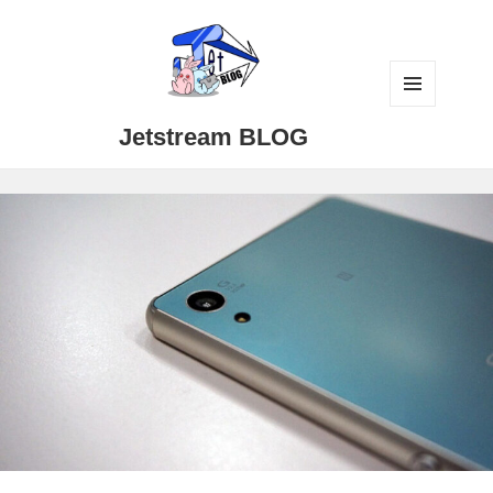
メニュ
Jetstream BLOG
ーとウ
ィジェ
ット