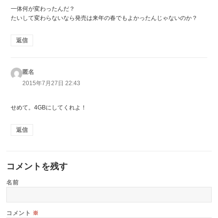
一体何が変わったんだ？
たいして変わらないなら発売は来年の春でもよかったんじゃないのか？
返信
匿名
よ
り:
2015年7月27日 22:43
せめて。4GBにしてくれよ！
返信
コメントを残す
名前
コメント
※