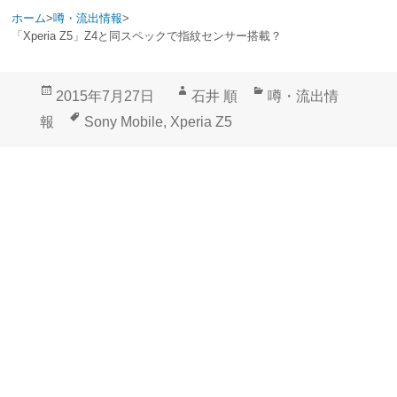
ホーム
>
噂・流出情報
>
「Xperia Z5」Z4と同スペックで指紋センサー搭載？
投
作
カ
2015年7月27日
石井 順
噂・流出情
稿
成
テ
タ
報
Sony Mobile
,
Xperia Z5
日:
者
ゴ
グ
リ
ー