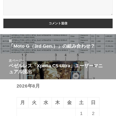
投
前
稿
「Moto G（3rd Gen.）」の組み合わせ？
前
ナ
の
ビ
次ページへ
投
ベゼルレス「Xperia C5 Ultra」ユーザーマニ
次
ゲ
稿:
ュアル流出
の
ー
投
シ
2026年8月
稿:
ョ
ン
月
火
水
木
金
土
日
1
2