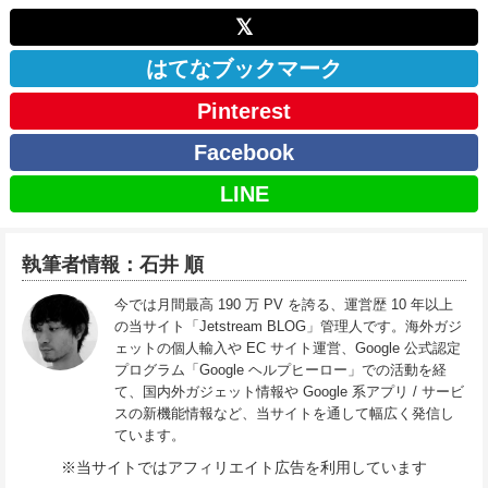
𝕏
はてなブックマーク
Pinterest
Facebook
LINE
執筆者情報：石井 順
今では月間最高 190 万 PV を誇る、運営歴 10 年以上
の当サイト「Jetstream BLOG」管理人です。海外ガジ
ェットの個人輸入や EC サイト運営、Google 公式認定
プログラム「Google ヘルプヒーロー」での活動を経
て、国内外ガジェット情報や Google 系アプリ / サービ
スの新機能情報など、当サイトを通して幅広く発信し
ています。
※当サイトではアフィリエイト広告を利用しています