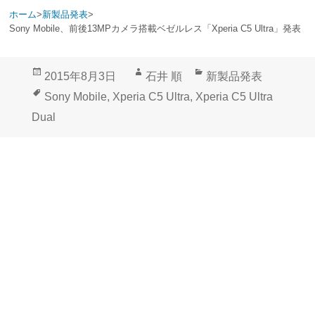
ホーム
>
新製品発表
>
Sony Mobile、前後13MPカメラ搭載ベゼルレス「Xperia C5 Ultra」発表
投
作
カ
2015年8月3日
石井 順
新製品発表
稿
成
テ
タ
Sony Mobile
,
Xperia C5 Ultra
,
Xperia C5 Ultra
日:
者
ゴ
グ
Dual
リ
ー