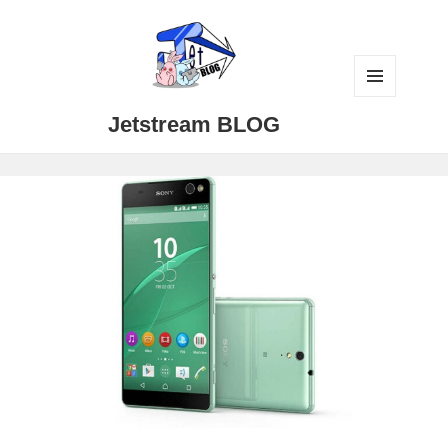
メニュ
Jetstream BLOG
ーとウ
ィジェ
ット