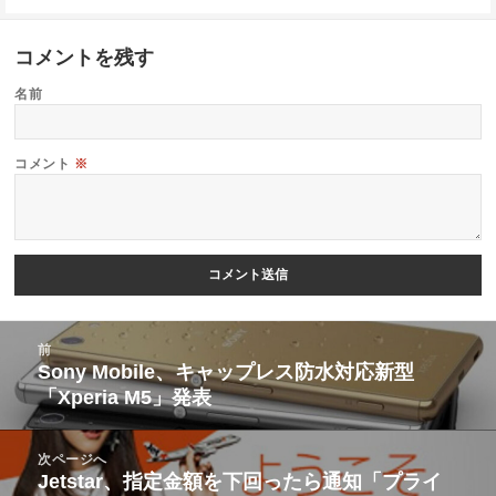
コメントを残す
名前
コメント
※
投
前
稿
Sony Mobile、キャップレス防水対応新型
前
「Xperia M5」発表
ナ
の
ビ
投
次ページへ
ゲ
稿:
Jetstar、指定金額を下回ったら通知「プライ
次
ー