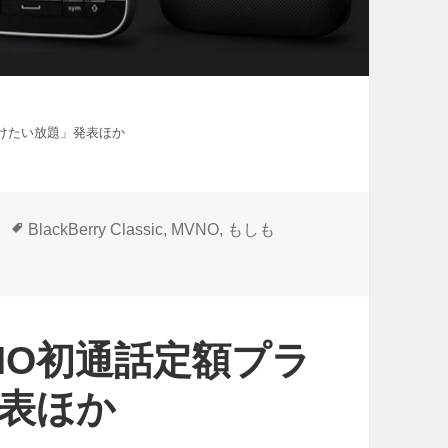
けたい放題」発表ほか
タ
BlackBerry Classic
,
MVNO
,
もしも
グ
NO初通話定額プラ
表ほか