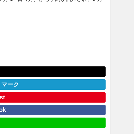
クマーク
st
ok