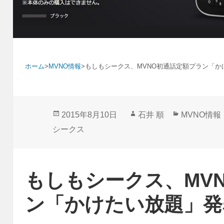
ホーム
>
MVNO情報
>
もしもシークス、MVNO初通話定額プラン「か
投
作
カ
2015年8月10日
石井 順
MVNO情報
稿
成
テ
シークス
日:
者
ゴ
リ
ー
もしもシークス、MV
ン「かけたい放題」発