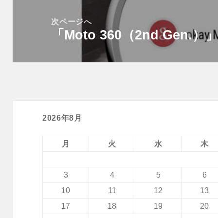
ー
稿:
次ページへ
シ
「Moto 360（2nd Gen
次
ョ
の
ン
投
稿:
2026年8月
月
火
水
木
3
4
5
6
10
11
12
13
17
18
19
20