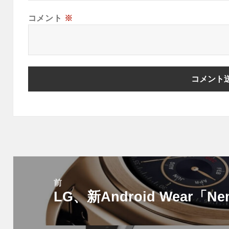
コメント
※
投
稿
前
LG、新Android Wear「
ナ
前
ビ
の
ゲ
投