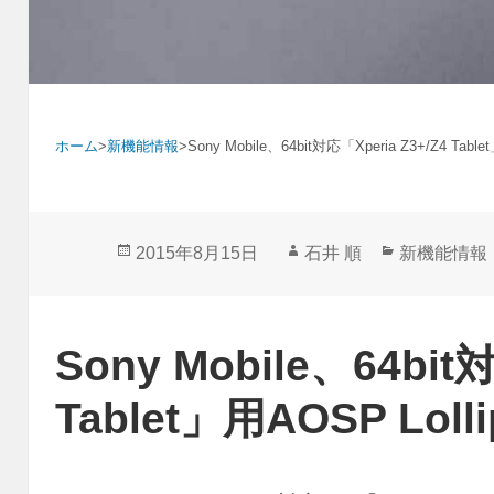
ホーム
>
新機能情報
>
Sony Mobile、64bit対応「Xperia Z3+/Z4 Tabl
投
作
カ
2015年8月15日
石井 順
新機能情報
稿
成
テ
日:
者
ゴ
リ
Sony Mobile、64bit
ー
Tablet」用AOSP Lol