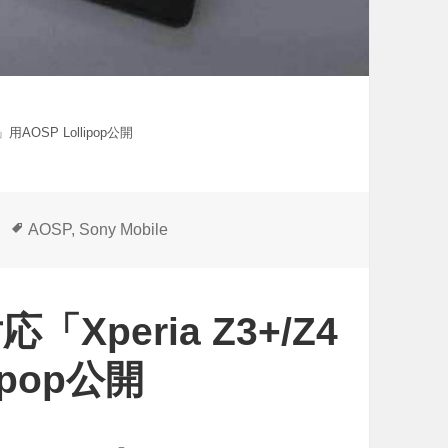
et」用AOSP Lollipop公開
タ
AOSP
,
Sony Mobile
グ
対応「Xperia Z3+/Z4
lipop公開