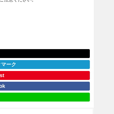
クマーク
st
ok