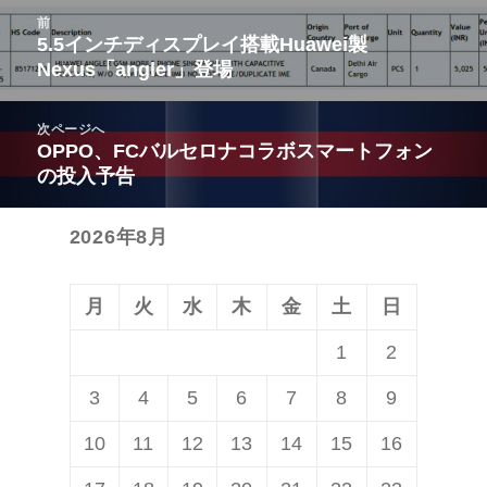
投
前
稿
5.5インチディスプレイ搭載Huawei製
前
Nexus「angler」登場
ナ
の
ビ
投
次ページへ
ゲ
稿:
OPPO、FCバルセロナコラボスマートフォン
次
ー
の投入予告
の
シ
投
ョ
2026年8月
稿:
ン
月
火
水
木
金
土
日
1
2
3
4
5
6
7
8
9
10
11
12
13
14
15
16