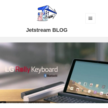
メニュ
Jetstream BLOG
ーとウ
ィジェ
ット