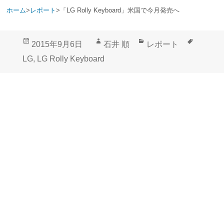
ホーム
>
レポート
>
「LG Rolly Keyboard」米国で今月発売へ
投
作
カ
タ
2015年9月6日
石井 順
レポート
稿
成
テ
グ
LG
,
LG Rolly Keyboard
日:
者
ゴ
リ
ー