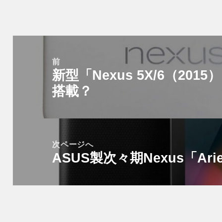
投
稿
前
新型「Nexus 5X/6（2015
ナ
前
ビ
搭載？
の
ゲ
投
ー
稿:
シ
次ページへ
ョ
ASUS製次々期Nexus「Ari
次
ン
の
投
稿: