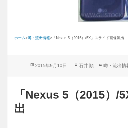
ホーム
>
噂・流出情報
>
「Nexus 5（2015）/5X」スライド画像流出
投
作
カ
2015年9月10日
石井 順
噂・流出情
稿
成
テ
日:
者
ゴ
リ
「Nexus 5（2015
ー
出