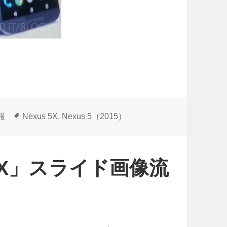
タ
報
Nexus 5X
,
Nexus 5（2015）
グ
）/5X」スライド画像流