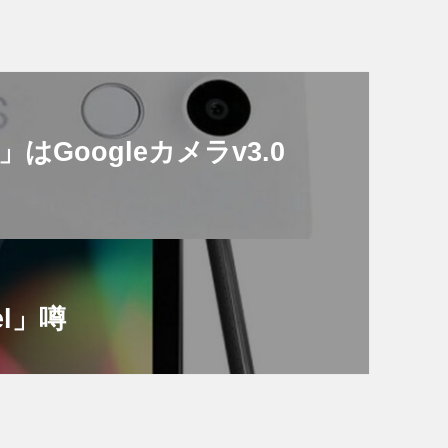
）」はGoogleカメラv3.0
el」噂