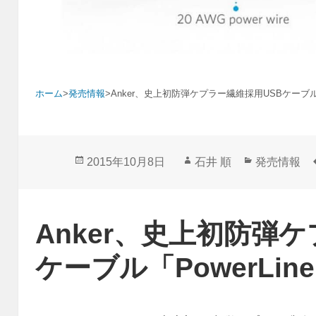
ホーム
>
発売情報
>
Anker、史上初防弾ケプラー繊維採用USBケーブル「
投
作
カ
2015年10月8日
石井 順
発売情報
稿
成
テ
日:
者
ゴ
リ
Anker、史上初防弾
ー
ケーブル「PowerLin