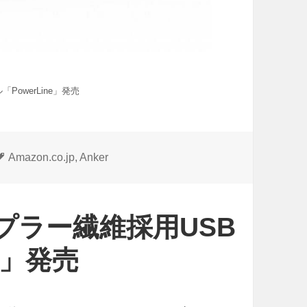
PowerLine」発売
タ
Amazon.co.jp
,
Anker
グ
ケプラー繊維採用USB
e」発売