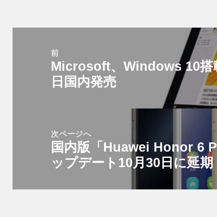
投
稿
前
Microsoft、Windows 10
ナ
前
ビ
日国内発売
の
ゲ
投
ー
稿:
シ
次ページへ
ョ
国内版「Huawei Honor 6 Pl
次
ン
ップデート10月30日に延期
の
投
稿: