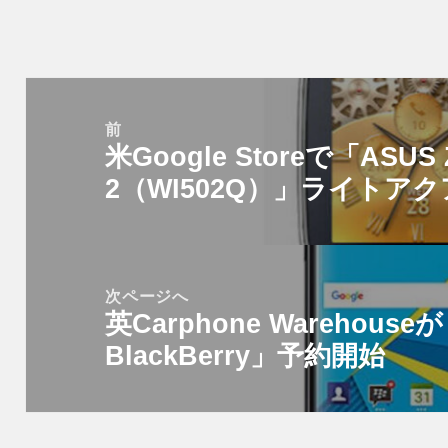
投
稿
前
米Google Storeで「ASUS 
ナ
前
ビ
2（WI502Q）」ライトア
の
ゲ
投
ー
稿:
シ
次ページへ
ョ
英Carphone Warehouseが
次
ン
BlackBerry」予約開始
の
投
稿: