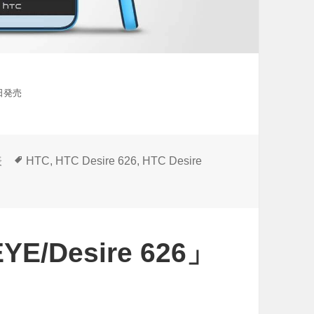
7日発売
タ
表
HTC
,
HTC Desire 626
,
HTC Desire
グ
YE/Desire 626」