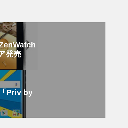
ZenWatch
クア発売
「Priv by