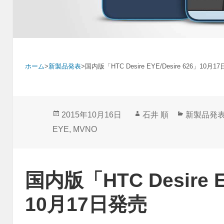
ホーム
>
新製品発表
>
国内版「HTC Desire EYE/Desire 626」10月1
投
作
カ
2015年10月16日
石井 順
新製品発
稿
成
テ
EYE
,
MVNO
日:
者
ゴ
リ
ー
国内版「HTC Desire E
10月17日発売