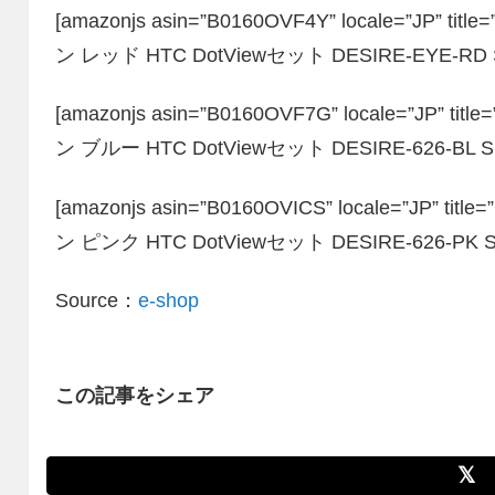
[amazonjs asin=”B0160OVF4Y” locale=”JP” 
ン レッド HTC DotViewセット DESIRE-EYE-RD S
[amazonjs asin=”B0160OVF7G” locale=”JP” 
ン ブルー HTC DotViewセット DESIRE-626-BL S
[amazonjs asin=”B0160OVICS” locale=”JP” 
ン ピンク HTC DotViewセット DESIRE-626-PK S
Source：
e-shop
この記事をシェア
𝕏