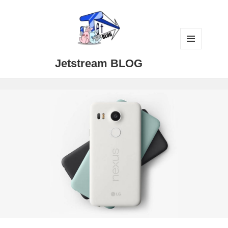
メニュ
Jetstream BLOG
ーとウ
ィジェ
ット