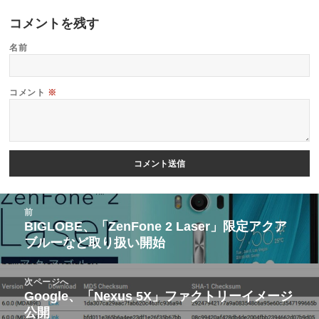
コメントを残す
名前
コメント
※
投
前
稿
BIGLOBE、「ZenFone 2 Laser」限定アクア
前
ブルーなど取り扱い開始
ナ
の
ビ
投
次ページへ
ゲ
稿:
Google、「Nexus 5X」ファクトリーイメージ
次
ー
公開
の