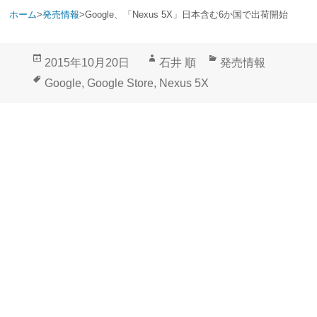
ホーム
>
発売情報
>
Google、「Nexus 5X」日本含む6か国で出荷開始
投
作
カ
2015年10月20日
石井 順
発売情報
稿
成
テ
タ
Google
,
Google Store
,
Nexus 5X
日:
者
ゴ
グ
リ
ー