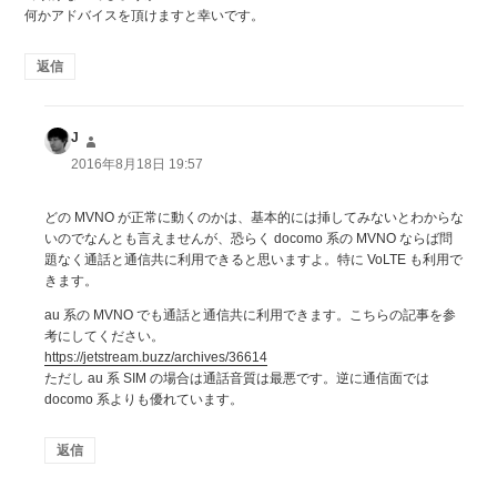
何かアドバイスを頂けますと幸いです。
返信
J
よ
り:
2016年8月18日 19:57
どの MVNO が正常に動くのかは、基本的には挿してみないとわからな
いのでなんとも言えませんが、恐らく docomo 系の MVNO ならば問
題なく通話と通信共に利用できると思いますよ。特に VoLTE も利用で
きます。
au 系の MVNO でも通話と通信共に利用できます。こちらの記事を参
考にしてください。
https://jetstream.buzz/archives/36614
ただし au 系 SIM の場合は通話音質は最悪です。逆に通信面では
docomo 系よりも優れています。
返信