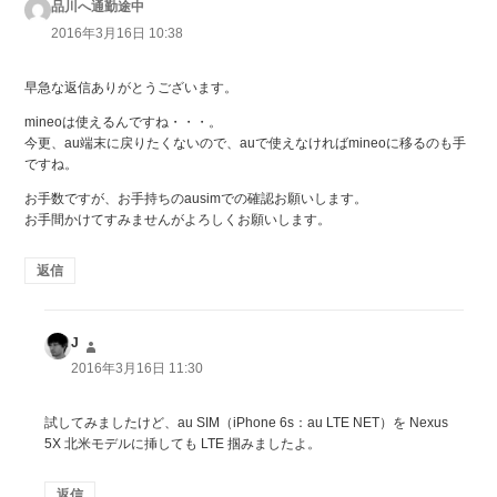
品川へ通勤途中
よ
り:
2016年3月16日 10:38
早急な返信ありがとうございます。
mineoは使えるんですね・・・。
今更、au端末に戻りたくないので、auで使えなければmineoに移るのも手
ですね。
お手数ですが、お手持ちのausimでの確認お願いします。
お手間かけてすみませんがよろしくお願いします。
返信
J
よ
り:
2016年3月16日 11:30
試してみましたけど、au SIM（iPhone 6s：au LTE NET）を Nexus
5X 北米モデルに挿しても LTE 掴みましたよ。
返信