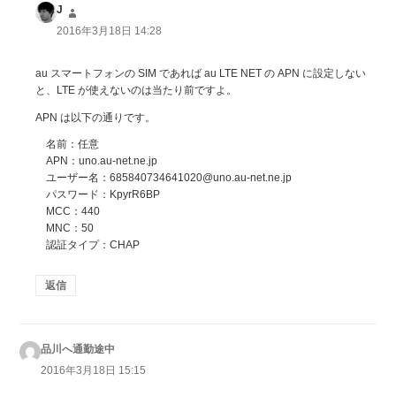
J
よ
り:
2016年3月18日 14:28
au スマートフォンの SIM であれば au LTE NET の APN に設定しない
と、LTE が使えないのは当たり前ですよ。
APN は以下の通りです。
名前：任意
APN：uno.au-net.ne.jp
ユーザー名：685840734641020@uno.au-net.ne.jp
パスワード：KpyrR6BP
MCC：440
MNC：50
認証タイプ：CHAP
返信
品川へ通勤途中
よ
り:
2016年3月18日 15:15