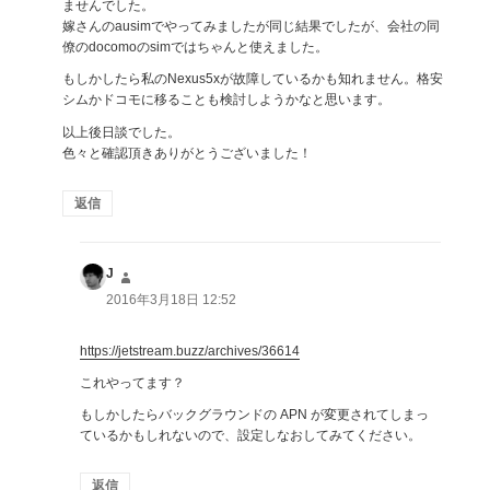
ませんでした。
嫁さんのausimでやってみましたが同じ結果でしたが、会社の同
僚のdocomoのsimではちゃんと使えました。
もしかしたら私のNexus5xが故障しているかも知れません。格安
シムかドコモに移ることも検討しようかなと思います。
以上後日談でした。
色々と確認頂きありがとうございました！
返信
J
よ
り:
2016年3月18日 12:52
https://jetstream.buzz/archives/36614
これやってます？
もしかしたらバックグラウンドの APN が変更されてしまっ
ているかもしれないので、設定しなおしてみてください。
返信