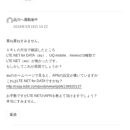
品川へ通勤途中
よ
り:
2016年3月18日 14:22
重ね重ねすみません。
ＵＲＬの方法で確認したところ
LTE NET for DATA（au）、UQ mobile、mineoの3種類で
LTE NET（au）が無かったです。
もしかしてこれが原因でしょうか？
auのホームページで見ると、APNの設定が書いていますが
これはLTE NET for DATAですかね？
http://csqa.kddi.com/posts/view/qid/k138920137
お手数ですがLTE NETのAPNを教えて頂けますでしょう？
本当にすみません。
返信