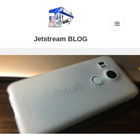
メニュ
Jetstream BLOG
ーとウ
ィジェ
ット