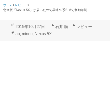
ホーム
>
レビュー
>
北米版「Nexus 5X」が届いたので早速au系SIMで挙動確認
投
作
カ
2015年10月27日
石井 順
レビュー
稿
成
テ
タ
au
,
mineo
,
Nexus 5X
日:
者
ゴ
グ
リ
ー