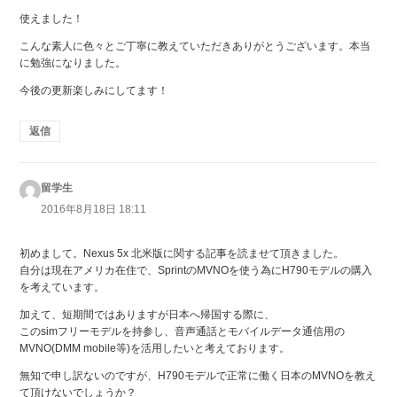
使えました！
こんな素人に色々とご丁寧に教えていただきありがとうございます。本当
に勉強になりました。
今後の更新楽しみにしてます！
返信
留学生
よ
り:
2016年8月18日 18:11
初めまして。Nexus 5x 北米版に関する記事を読ませて頂きました。
自分は現在アメリカ在住で、SprintのMVNOを使う為にH790モデルの購入
を考えています。
加えて、短期間ではありますが日本へ帰国する際に、
このsimフリーモデルを持参し、音声通話とモバイルデータ通信用の
MVNO(DMM mobile等)を活用したいと考えております。
無知で申し訳ないのですが、H790モデルで正常に働く日本のMVNOを教え
て頂けないでしょうか？