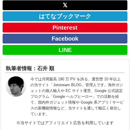
𝕏
はてなブックマーク
Pinterest
Facebook
LINE
執筆者情報：石井 順
今では月間最高 190 万 PV を誇る、運営歴 10 年以上
の当サイト「Jetstream BLOG」管理人です。海外ガジ
ェットの個人輸入や EC サイト運営、Google 公式認定
プログラム「Google ヘルプヒーロー」での活動を経
て、国内外ガジェット情報や Google 系アプリ / サービ
スの新機能情報など、当サイトを通して幅広く発信し
ています。
※当サイトではアフィリエイト広告を利用しています