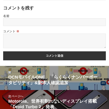
コメントを残す
名前
コメント
※
投
前
稿
OCNモバイルONE、「らくらくナンバーポー
前
タビリティ」&新本人確認追加
ナ
の
ビ
投
次ページへ
ゲ
稿:
Motorola、世界初割れないディスプレイ搭載
次
ー
「Droid Turbo 2」発表
の