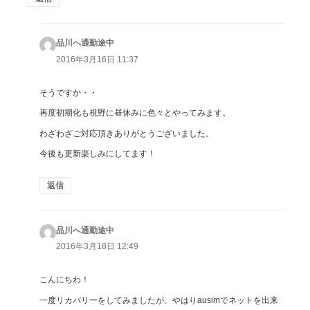
品川へ通勤途中
よ
り:
2016年3月16日 11:37
そうですか・・
再度初期化も視野に昼休みに色々とやってみます。
わざわざご対応頂きありがとうございました。
今後も更新楽しみにしてます！
返信
品川へ通勤途中
よ
り:
2016年3月18日 12:49
こんにちわ！
一度リカバリーをしてみましたが、やはりausimでネットを出来