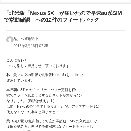
「北米版「Nexus 5X」が届いたので早速au系SIM
で挙動確認」への12件のフィードバック
品川へ通勤途中
よ
り:
2016年3月16日 07:35
こんにちわ！
いつも楽しく拝見させて頂いております。
私、貴ブログの影響で北米版Nexus5xをausimで
運用しています。
本日朝に3月のセキュリティパッチ更新を行い、
駅でネットを見ようとするとネットが繋がらなく
なりました。(通話は使えます)
以前、Nexus6の記事でもありましたが、アップデート後に
使えなくなった事象と同じかと・・・
乗り換え駅で喫茶店にて何度か再起動、SIMの入れ直しで
復旧を試みるも無理で予備端末にSIMカードを入れ直し