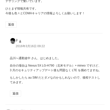
テザリングで繋いでいます。
ひとまず情報共有です。
今後も色々とCDMAキャリアの情報よろしくお願いします！
返信
J
よ
り:
2016年3月16日 09:22
品川へ通勤途中 さん、はじめました。
自分の場合は Nexus 5X LG-H790（北米モデル）+ mineo ですけど、
3 月のセキュリティアップデート後も問題なく LTE を掴めてますね。
もしかしたら au SIM だとダメなのかもしれないので、後程テストし
てみます。
返信