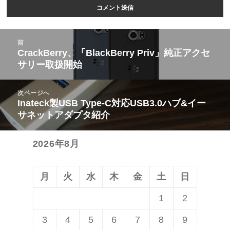
投
前
稿
CrackBerry、「BlackBerry Priv」純正アクセ
前
サリー取扱開始
ナ
の
ビ
投
次ページへ
ゲ
稿:
Inateck製USB Type-C対応USB3.0ハブ&イー
次
ー
サネットアダプタ紹介
の
シ
投
ョ
2026年8月
稿:
ン
月
火
水
木
金
土
日
1
2
3
4
5
6
7
8
9