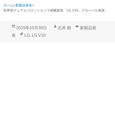
ホーム
>
新製品発表
>
世界初デュアルフロントカメラ搭載新型「LG V10」グローバル発表
投
作
カ
2015年10月30日
石井 順
新製品発
稿
成
テ
タ
表
LG
,
LG V10
日:
者
ゴ
グ
リ
ー