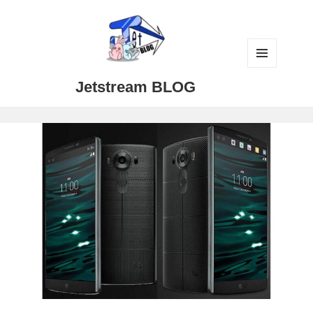
メニュ
Jetstream BLOG
ーとウ
ィジェ
ット