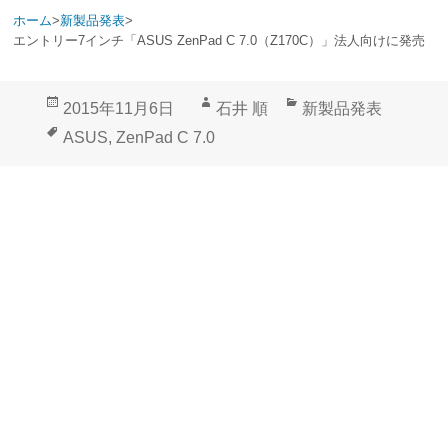
ホーム
>
新製品発表
>
エントリー7インチ「ASUS ZenPad C 7.0（Z170C）」法人向けに発売
投
作
カ
2015年11月6日
石井 順
新製品発表
稿
成
テ
タ
ASUS
,
ZenPad C 7.0
日:
者
ゴ
グ
リ
ー