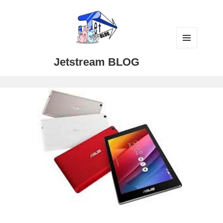
メニュ
Jetstream BLOG
ーとウ
ィジェ
ット