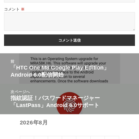
コメント
※
投
前
稿
「HTC One M8 Google Play Edition」
前
Android 6.0配信開始
ナ
の
ビ
投
次ページへ
ゲ
稿:
指紋認証！パスワードマネージャー
次
ー
「LastPass」Android 6.0サポート
の
シ
投
ョ
2026年8月
稿:
ン