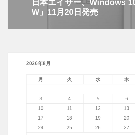
日本エイサー、Windows 10搭
次
ョ
W」11月20日発売
の
ン
投
稿:
2026年8月
月
火
水
木
3
4
5
6
10
11
12
13
17
18
19
20
24
25
26
27