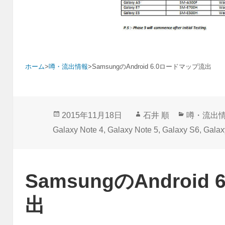
ホーム
>
噂・流出情報
>
SamsungのAndroid 6.0ロードマップ流出
投
作
カ
2015年11月18日
石井 順
噂・流出
稿
成
テ
Galaxy Note 4
,
Galaxy Note 5
,
Galaxy S6
,
Galax
日:
者
ゴ
リ
ー
SamsungのAndroi
出