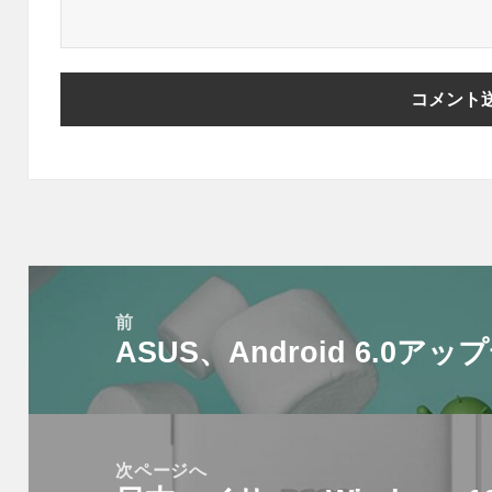
投
稿
前
ASUS、Android 6.0
ナ
前
ビ
の
ゲ
投
ー
稿:
次ページへ
シ