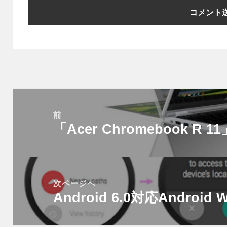
投
稿
前
「Acer Chromebook R 
ナ
前
ビ
の
ゲ
投
ー
稿:
次ページへ
シ
Android 6.0対応Android
次
ョ
の
ン