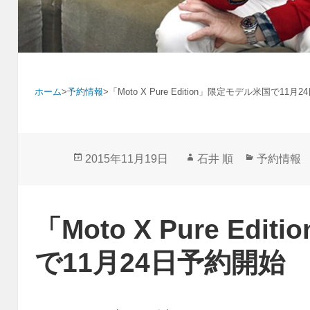
ホーム
>
予約情報
>
「Moto X Pure Edition」限定モデル米国で11月
投
作
カ
2015年11月19日
石井 順
予約情報
稿
成
テ
日:
者
ゴ
リ
「Moto X Pure Ed
ー
で11月24日予約開始