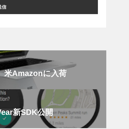
11」米Amazonに入荷
 Wear新SDK公開