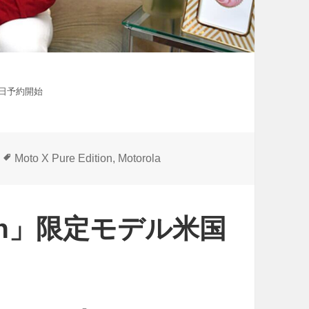
24日予約開始
タ
Moto X Pure Edition
,
Motorola
グ
ition」限定モデル米国