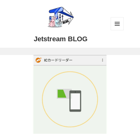
メニュ
Jetstream BLOG
ーとウ
ィジェ
ット