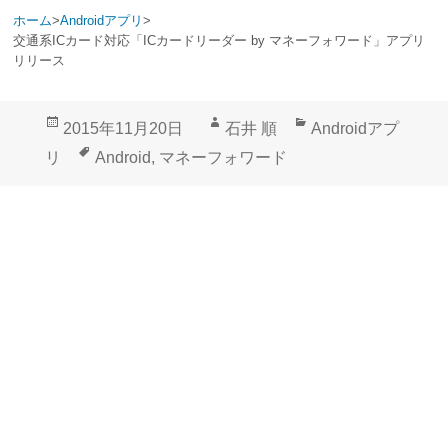
ホーム
>
Androidアプリ
>
交通系ICカード対応「ICカードリーダー by マネーフォワード」アプリ
リリース
投
作
カ
2015年11月20日
石井 順
Androidアプ
稿
成
テ
タ
リ
Android
,
マネーフォワード
日:
者
ゴ
グ
リ
ー