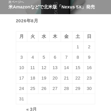
次ページへ
ゲ
稿:
米Amazonなどで北米版「Nexus 5X」発売
次
ー
の
シ
2026年8月
投
ョ
稿:
ン
月
火
水
木
金
土
日
1
2
3
4
5
6
7
8
9
10
11
12
13
14
15
16
17
18
19
20
21
22
23
24
25
26
27
28
29
30
31
« 3月