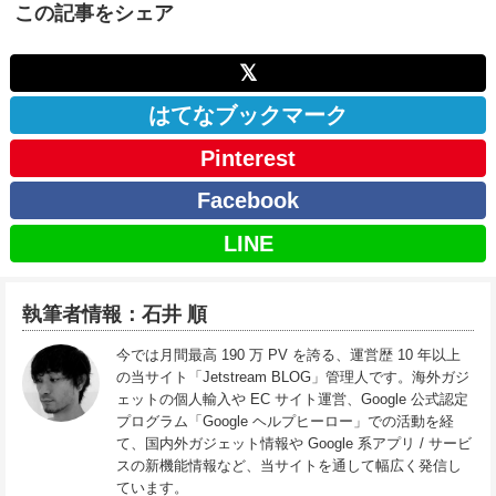
この記事をシェア
𝕏
はてなブックマーク
Pinterest
Facebook
LINE
執筆者情報：石井 順
今では月間最高 190 万 PV を誇る、運営歴 10 年以上
の当サイト「Jetstream BLOG」管理人です。海外ガジ
ェットの個人輸入や EC サイト運営、Google 公式認定
プログラム「Google ヘルプヒーロー」での活動を経
て、国内外ガジェット情報や Google 系アプリ / サービ
スの新機能情報など、当サイトを通して幅広く発信し
ています。