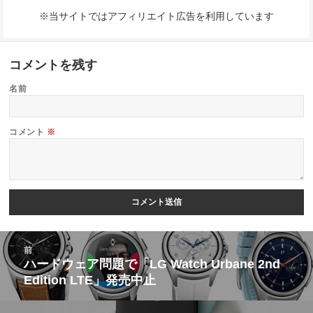
※当サイトではアフィリエイト広告を利用しています
コメントを残す
名前
コメント
※
投
前
稿
ハードウェア問題で「LG Watch Urbane 2nd
前
Edition LTE」発売中止
ナ
の
ビ
投