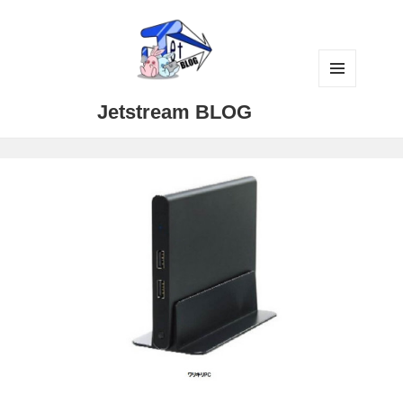
メニュ
Jetstream BLOG
ーとウ
ィジェ
ット