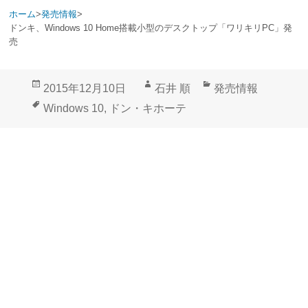
ホーム
>
発売情報
>
ドンキ、Windows 10 Home搭載小型のデスクトップ「ワリキリPC」発
売
投
作
カ
2015年12月10日
石井 順
発売情報
稿
成
テ
タ
Windows 10
,
ドン・キホーテ
日:
者
ゴ
グ
リ
ー