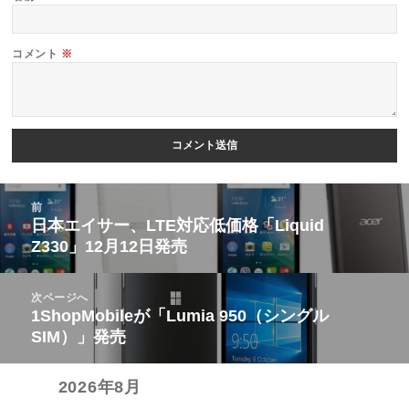
コメント
※
投
前
稿
日本エイサー、LTE対応低価格「Liquid
前
Z330」12月12日発売
ナ
の
ビ
投
次ページへ
ゲ
稿:
1ShopMobileが「Lumia 950（シングル
次
ー
SIM）」発売
の
シ
投
ョ
2026年8月
稿:
ン