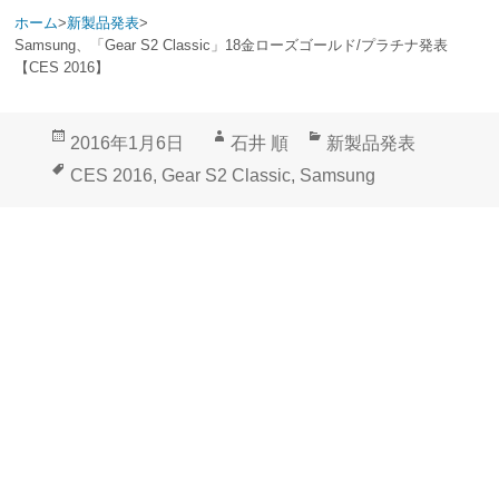
ホーム
>
新製品発表
>
Samsung、「Gear S2 Classic」18金ローズゴールド/プラチナ発表
【CES 2016】
投
作
カ
2016年1月6日
石井 順
新製品発表
稿
成
テ
タ
CES 2016
,
Gear S2 Classic
,
Samsung
日:
者
ゴ
グ
リ
ー