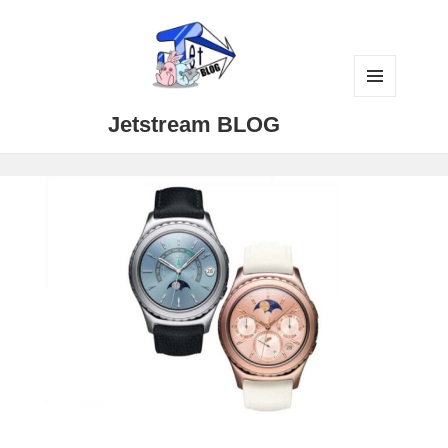
メニュ
Jetstream BLOG
ーとウ
ィジェ
ット