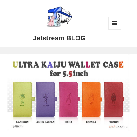
メニュ
Jetstream BLOG
ーとウ
ィジェ
ット