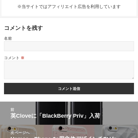
※当サイトではアフィリエイト広告を利用しています
コメントを残す
名前
コメント
※
投
前
稿
英Cloveに「BlackBerry Priv」入荷
前
ナ
の
ビ
次ページへ
投