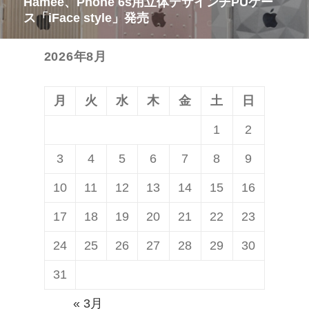
Hamee、Phone 6s用立体デザインチPUケー
次
ゲ
稿:
ス「iFace style」発売
の
ー
投
シ
2026年8月
稿:
ョ
ン
月
火
水
木
金
土
日
1
2
3
4
5
6
7
8
9
10
11
12
13
14
15
16
17
18
19
20
21
22
23
24
25
26
27
28
29
30
31
« 3月