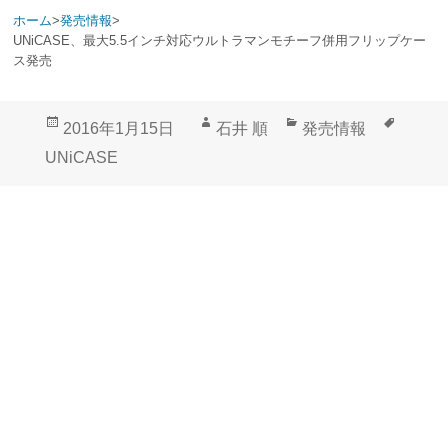
ホーム
>
発売情報
>
UNiCASE、最大5.5インチ対応ウルトラマンモチーフ併用フリップケー
ス発売
投
作
カ
タ
2016年1月15日
石井 順
発売情報
稿
成
テ
グ
UNiCASE
日:
者
ゴ
リ
ー