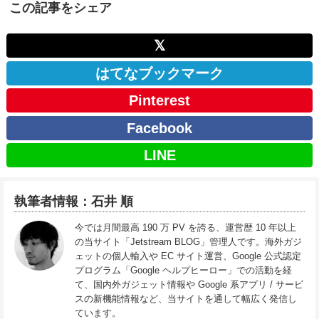
この記事をシェア
𝕏
はてなブックマーク
Pinterest
Facebook
LINE
執筆者情報：石井 順
今では月間最高 190 万 PV を誇る、運営歴 10 年以上
の当サイト「Jetstream BLOG」管理人です。海外ガジ
ェットの個人輸入や EC サイト運営、Google 公式認定
プログラム「Google ヘルプヒーロー」での活動を経
て、国内外ガジェット情報や Google 系アプリ / サービ
スの新機能情報など、当サイトを通して幅広く発信し
ています。