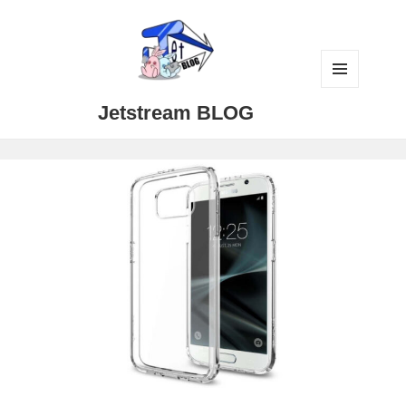
メニュ
Jetstream BLOG
ーとウ
ィジェ
ット