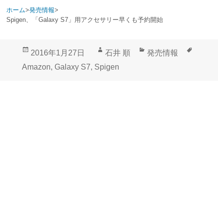
ホーム
>
発売情報
>
Spigen、「Galaxy S7」用アクセサリー早くも予約開始
投
作
カ
タ
2016年1月27日
石井 順
発売情報
稿
成
テ
グ
Amazon
,
Galaxy S7
,
Spigen
日:
者
ゴ
リ
ー