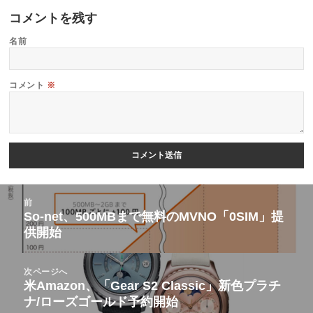
コメントを残す
名前
コメント
※
投
前
稿
So-net、500MBまで無料のMVNO「0SIM」提
前
供開始
ナ
の
ビ
投
次ページへ
ゲ
稿:
米Amazon、「Gear S2 Classic」新色プラチ
次
ー
ナ/ローズゴールド予約開始
の
シ