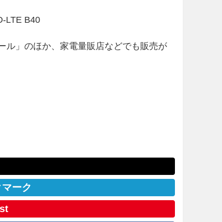
TD-LTE B40
「V モール」のほか、家電量販店などでも販売が
クマーク
st