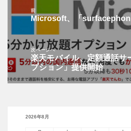
稿
前
Microsoft、「surface
ナ
前
ビ
の
ゲ
投
ー
稿:
次ページへ
シ
楽天モバイル、定額通話サ
次
ョ
プション」提供開始
の
ン
投
稿:
2026年8月