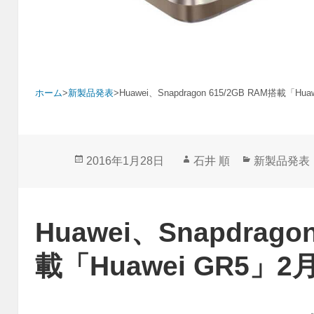
ホーム
>
新製品発表
>
Huawei、Snapdragon 615/2GB RAM搭載「H
投
作
カ
2016年1月28日
石井 順
新製品発表
稿
成
テ
日:
者
ゴ
リ
Huawei、Snapdrago
ー
載「Huawei GR5」