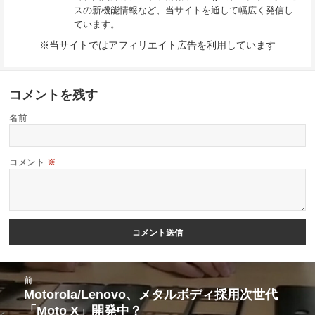
スの新機能情報など、当サイトを通して幅広く発信し
ています。
※当サイトではアフィリエイト広告を利用しています
コメントを残す
名前
コメント
※
投
前
稿
Motorola/Lenovo、メタルボディ採用次世代
前
「Moto X」開発中？
ナ