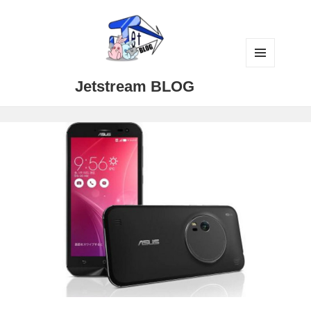
メニュ
Jetstream BLOG
ーとウ
ィジェ
ット