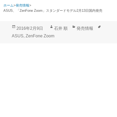
ホーム
>
発売情報
>
ASUS、「ZenFone Zoom」スタンダードモデル2月13日国内発売
投
作
カ
タ
2016年2月9日
石井 順
発売情報
稿
成
テ
グ
ASUS
,
ZenFone Zoom
日:
者
ゴ
リ
ー