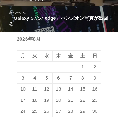
の
ビ
投
次ページへ
ゲ
稿:
「Galaxy S7/S7 edge」ハンズオン写真が出回
次
ー
る
の
シ
投
ョ
2026年8月
稿:
ン
月
火
水
木
金
土
日
1
2
3
4
5
6
7
8
9
10
11
12
13
14
15
16
17
18
19
20
21
22
23
24
25
26
27
28
29
30