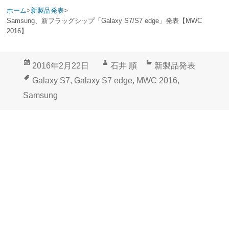
ホーム
>
新製品発表
>
Samsung、新フラッグシップ「Galaxy S7/S7 edge」発表【MWC
2016】
投
作
カ
2016年2月22日
石井 順
新製品発表
稿
成
テ
タ
Galaxy S7
,
Galaxy S7 edge
,
MWC 2016
,
日:
者
ゴ
グ
Samsung
リ
ー