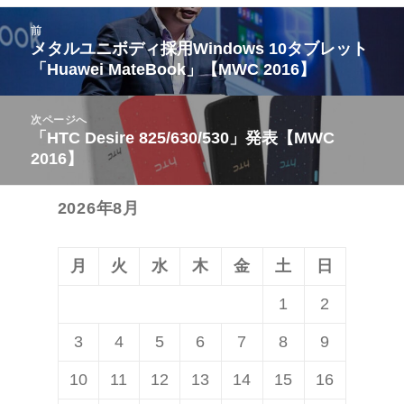
投
前
稿
メタルユニボディ採用Windows 10タブレット
前
「Huawei MateBook」【MWC 2016】
ナ
の
ビ
投
次ページへ
ゲ
稿:
「HTC Desire 825/630/530」発表【MWC
次
ー
2016】
の
シ
投
ョ
2026年8月
稿:
ン
月
火
水
木
金
土
日
1
2
3
4
5
6
7
8
9
10
11
12
13
14
15
16