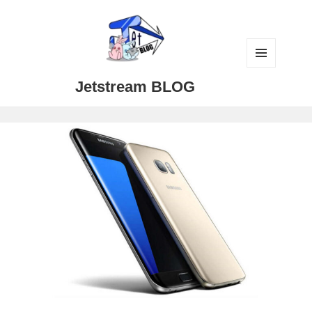
メニュ
Jetstream BLOG
ーとウ
ィジェ
ット