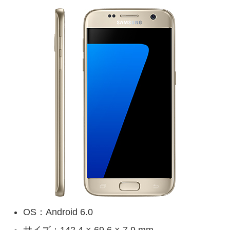
OS：Android 6.0
サイズ：142.4 × 69.6 × 7.9 mm