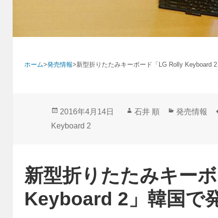
ホーム
>
発売情報
>
新型折りたたみキーボード「LG Rolly Keyboard
投
作
カ
2016年4月14日
石井 順
発売情報
稿
成
テ
Keyboard 2
日:
者
ゴ
リ
ー
新型折りたたみキーボード
Keyboard 2」韓国で