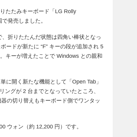
折りたたみキーボード「LG Rolly
2」を韓国で発売しました。
が 4 段で、折りたたんだ状態は四角い棒状となっ
はキーボードが新たに “F” キーの段が追加され 5
キーが増えたことで Windows との親和
ドを簡単に開く新たな機能として「Open Tab」
ングが 2 台までとなっていたところ、
でに増え、機器の切り替えもキーボード側でワンタッ
,000 ウォン（約 12,200 円）です。