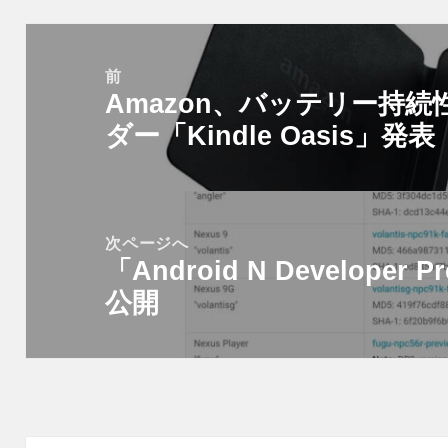
投
稿
前
Amazon、バッテリー持
ナ
前
ビ
ダー「Kindle Oasis」発表
の
ゲ
投
ー
稿:
シ
次ページへ
ョ
「Android N Developer 
次
ン
公開
の
投
稿: