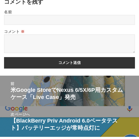
コメントを残す
名前
コメント
※
投
前
稿
米Google StoreでNexus 6/5X/6P用カスタム
前
ケース「Live Case」発売
ナ
の
ビ
投
次ページへ
ゲ
稿:
【BlackBerry Priv Android 6.0ベータテス
次
ー
ト】バッテリーエッジが常時点灯に
の
シ
投