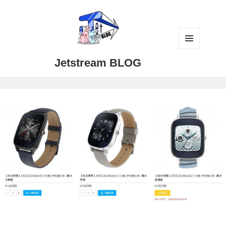
メニュ
Jetstream BLOG
ーとウ
ィジェ
ット