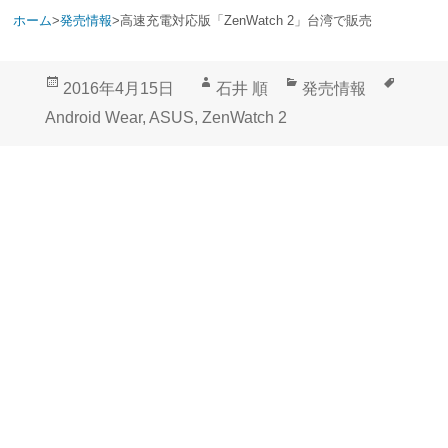
ホーム
>
発売情報
>
高速充電対応版「ZenWatch 2」台湾で販売
投
作
カ
タ
2016年4月15日
石井 順
発売情報
稿
成
テ
グ
Android Wear
,
ASUS
,
ZenWatch 2
日:
者
ゴ
リ
ー