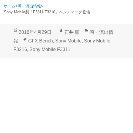
ホーム
>
噂・流出情報
>
Sony Mobile製「F3311/F3216」ベンチマーク登場
投
作
カ
2016年4月29日
石井 順
噂・流出情
稿
成
テ
タ
報
GFX Bench
,
Sony Mobile
,
Sony Mobile
日:
者
ゴ
グ
F3216
,
Sony Mobile F3311
リ
ー