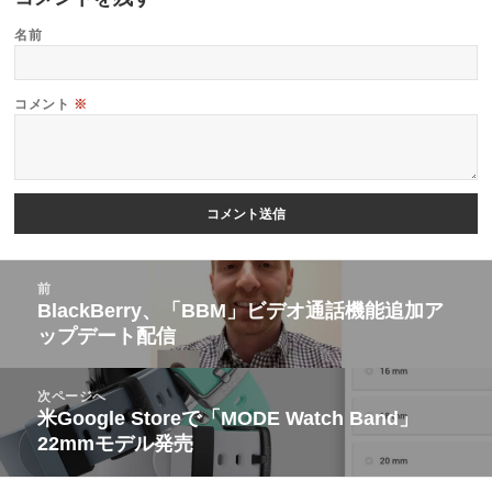
名前
コメント
※
投
前
稿
BlackBerry、「BBM」ビデオ通話機能追加ア
前
ップデート配信
ナ
の
ビ
投
次ページへ
ゲ
稿:
米Google Storeで「MODE Watch Band」
次
ー
22mmモデル発売
の
シ
投
ョ