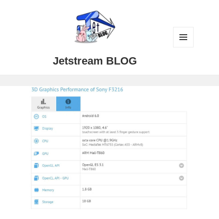
メニュ
Jetstream BLOG
ーとウ
ィジェ
ット