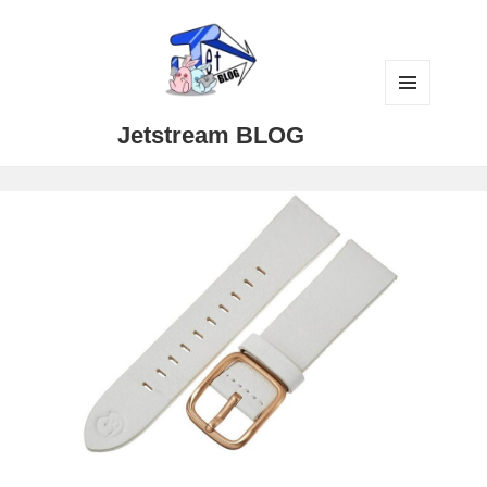
メニュ
Jetstream BLOG
ーとウ
ィジェ
ット