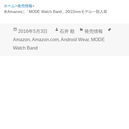
ホーム
>
発売情報
>
米Amazonに「MODE Watch Band」20/22mmモデル一部入荷
投
作
カ
タ
2016年5月3日
石井 順
発売情報
稿
成
テ
グ
Amazon
,
Amazon.com
,
Android Wear
,
MODE
日:
者
ゴ
Watch Band
リ
ー