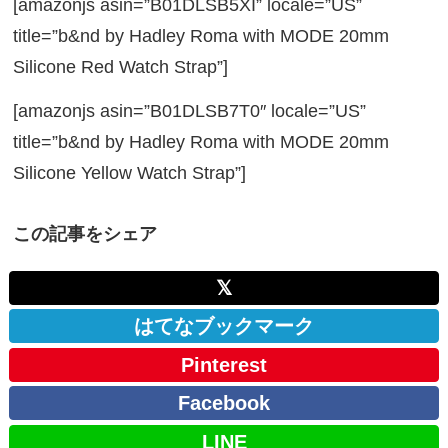
[amazonjs asin=”B01DLSB5XI” locale=”US”
title=”b&nd by Hadley Roma with MODE 20mm
Silicone Red Watch Strap”]
[amazonjs asin=”B01DLSB7T0″ locale=”US”
title=”b&nd by Hadley Roma with MODE 20mm
Silicone Yellow Watch Strap”]
この記事をシェア
𝕏
はてなブックマーク
Pinterest
Facebook
LINE