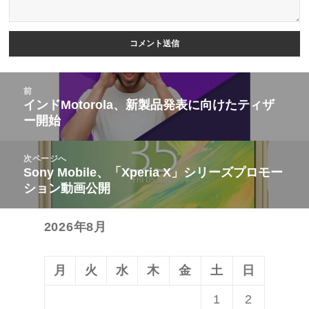
投
前
稿
インドMotorola、新製品発表に向けたティザ
前
ー開始
ナ
の
ビ
投
次ページへ
ゲ
稿:
Sony Mobile、「Xperia X」シリーズプロモー
次
ー
ション動画公開
の
シ
投
ョ
2026年8月
稿:
ン
月
火
水
木
金
土
日
1
2