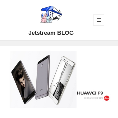
メニュ
Jetstream BLOG
ーとウ
ィジェ
ット