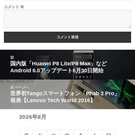
コメント
※
投
前
稿
国内版「Huawei P8 Lite/P8 Max」など
前
Android 6.0アップデート6月30日開始
ナ
の
ビ
投
次ページへ
ゲ
稿:
世界初Tangoスマートフォン「Phab 2 Pro」
次
ー
発表【Lenovo Tech World 2016】
の
シ
投
ョ
2026年8月
稿:
ン