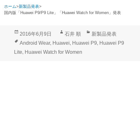
ホーム
>
新製品発表
>
国内版「Huawei P9/P9 Lite」「Huawei Watch for Women」発表
投
作
カ
2016年6月9日
石井 順
新製品発表
稿
成
テ
タ
Android Wear
,
Huawei
,
Huawei P9
,
Huawei P9
日:
者
ゴ
グ
Lite
,
Huawei Watch for Women
リ
ー