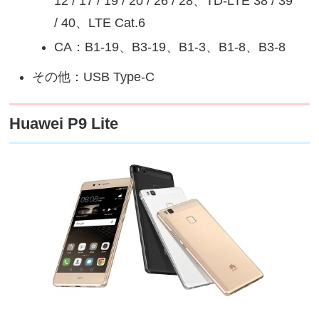
12 / 17 / 19 / 20 / 26 / 28、TD-LTE 38 / 39
/ 40、LTE Cat.6
CA：B1-19、B3-19、B1-3、B1-8、B3-8
その他：USB Type-C
Huawei P9 Lite