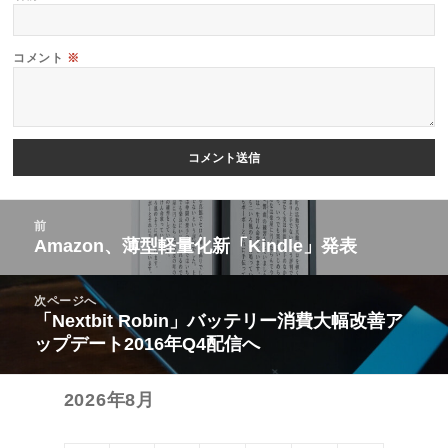
コメント
※
投
前
稿
Amazon、薄型軽量化新「Kindle」発表
前
ナ
の
ビ
次ページへ
投
「Nextbit Robin」バッテリー消費大幅改善ア
次
ゲ
稿:
ップデート2016年Q4配信へ
の
ー
投
シ
2026年8月
稿:
ョ
ン