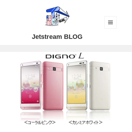
メニュ
Jetstream BLOG
ーとウ
ィジェ
ット