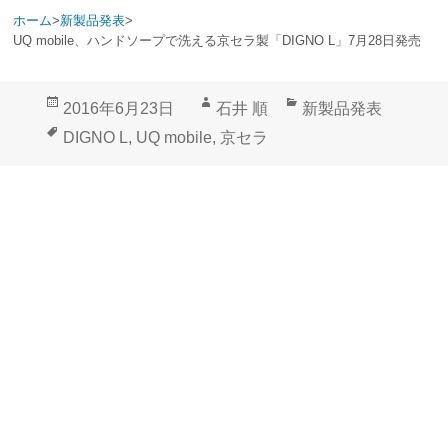
ホーム
>
新製品発表
>
UQ mobile、ハンドソープで洗える京セラ製「DIGNO L」7月28日発売
投
作
カ
2016年6月23日
石井 順
新製品発表
稿
成
テ
タ
DIGNO L
,
UQ mobile
,
京セラ
日:
者
ゴ
グ
リ
ー