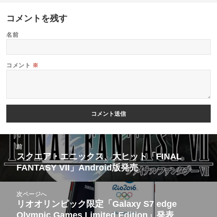
コメントを残す
名前
コメント
※
投
前
稿
スクエア・エニックス、大ヒット「FINAL
前
FANTASY VII」Android版発売
ナ
の
ビ
投
次ページへ
ゲ
稿:
リオオリンピック限定「Galaxy S7 edge
次
ー
Olympic Games Limited Edition」発表