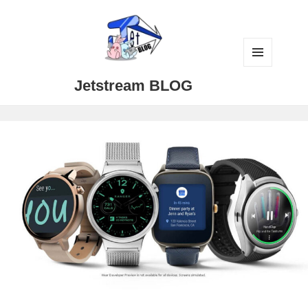
メニュ
Jetstream BLOG
ーとウ
ィジェ
ット