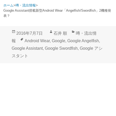
ホーム
>
噂・流出情報
>
Google Assistant搭載新型Android Wear「Angelfish/Swordfish」2機種発
表？
投
作
カ
2016年7月7日
石井 順
噂・流出情
稿
成
テ
タ
報
Android Wear
,
Google
,
Google Angelfish
,
日:
者
ゴ
グ
Google Assistant
,
Google Swordfish
,
Google アシ
リ
スタント
ー