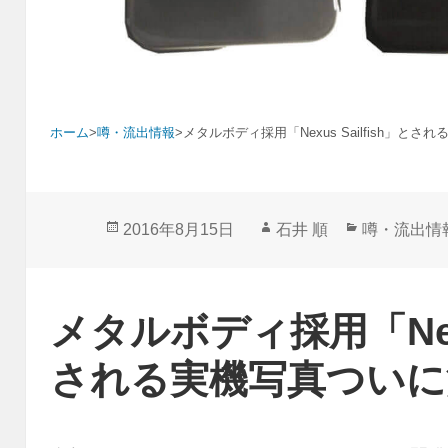
ホーム
>
噂・流出情報
>
メタルボディ採用「Nexus Sailfish」と
投
作
カ
2016年8月15日
石井 順
噂・流出情
稿
成
テ
日:
者
ゴ
リ
メタルボディ採用「Nexus
ー
される実機写真ついに