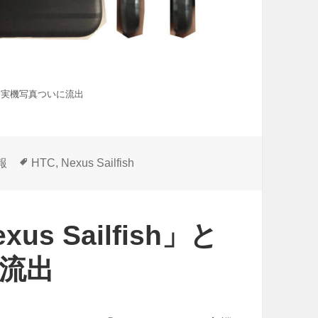
される実機写真ついに流出
タ
報
HTC
,
Nexus Sailfish
グ
 Sailfish」と
流出