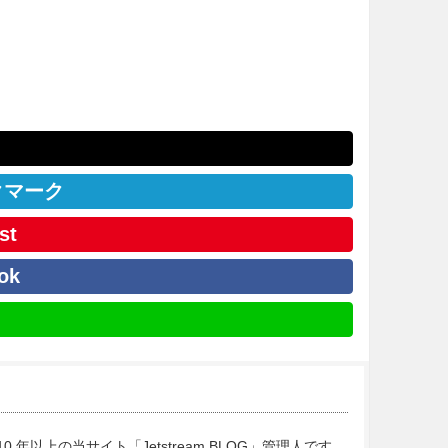
クマーク
st
ok
10 年以上の当サイト「Jetstream BLOG」管理人です。