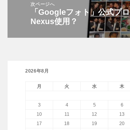
次ページへ
ョ
「Googleフォト」公式
次
ン
Nexus使用？
の
投
稿:
2026年8月
月
火
水
木
3
4
5
6
10
11
12
13
17
18
19
20