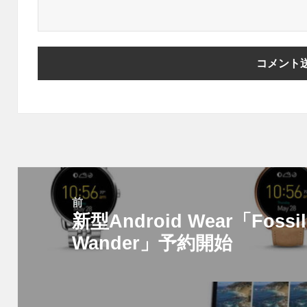
投
稿
前
新型Android Wear「Fossil 
ナ
前
ビ
Wander」予約開始
の
ゲ
投
ー
稿:
シ