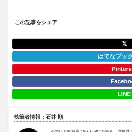
この記事をシェア
𝕏
はてなブッ
Pintere
Facebo
LINE
執筆者情報：石井 順
今では月間最高 190 万 PV を誇る、運営歴 