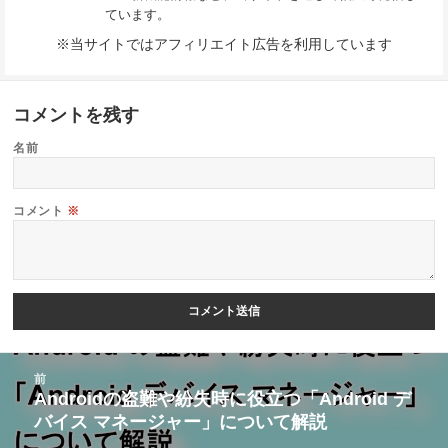
ています。
※当サイトではアフィリエイト広告を利用しています
コメントを残す
名前
コメント
※
投
前
稿
Androidの盗難や紛失時に役立つ「Android デ
前
バイス マネージャー」について解説
ナ
の