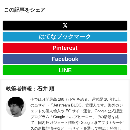
この記事をシェア
𝕏
はてなブックマーク
Pinterest
Facebook
LINE
執筆者情報：石井 順
今では月間最高 190 万 PV を誇る、運営歴 10 年以上
の当サイト「Jetstream BLOG」管理人です。海外ガジ
ェットの個人輸入や EC サイト運営、Google 公式認定
プログラム「Google ヘルプヒーロー」での活動を経
て、国内外ガジェット情報や Google 系アプリ / サービ
スの新機能情報など、当サイトを通して幅広く発信し