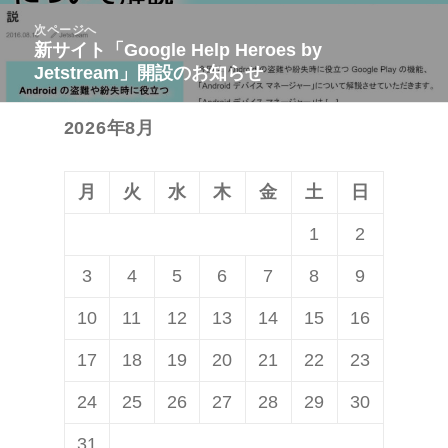
ビ
投
次ページへ
ゲ
稿:
新サイト「Google Help Heroes by
次
ー
Jetstream」開設のお知らせ
の
シ
投
ョ
2026年8月
稿:
ン
月
火
水
木
金
土
日
1
2
3
4
5
6
7
8
9
10
11
12
13
14
15
16
17
18
19
20
21
22
23
24
25
26
27
28
29
30
31