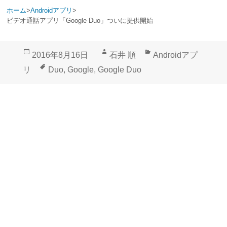
ホーム
>
Androidアプリ
>
ビデオ通話アプリ「Google Duo」ついに提供開始
投
作
カ
2016年8月16日
石井 順
Androidアプ
稿
成
テ
タ
リ
Duo
,
Google
,
Google Duo
日:
者
ゴ
グ
リ
ー