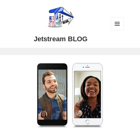
メニュ
Jetstream BLOG
ーとウ
ィジェ
ット