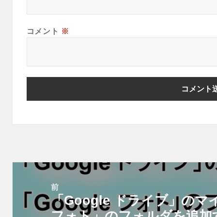
コメント
※
投
稿
前
「Google ドライブ」のマ
ナ
前
ビ
フォト」のフォルダを追加
の