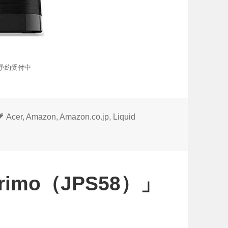
onで予約受付中
タ
Acer
,
Amazon
,
Amazon.co.jp
,
Liquid
グ
 Primo（JPS58）」