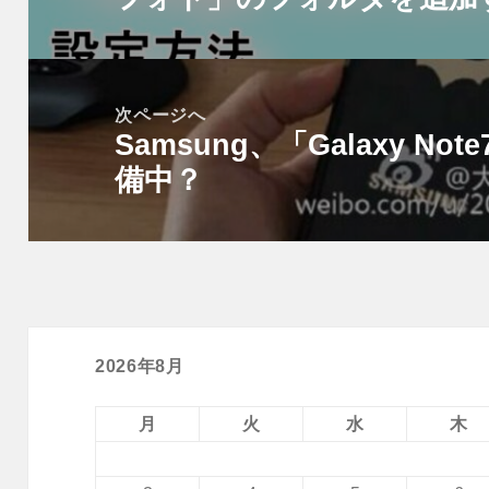
ゲ
投
ー
稿:
シ
次ページへ
ョ
Samsung、「Galaxy Note7 
次
ン
備中？
の
投
稿:
2026年8月
月
火
水
木