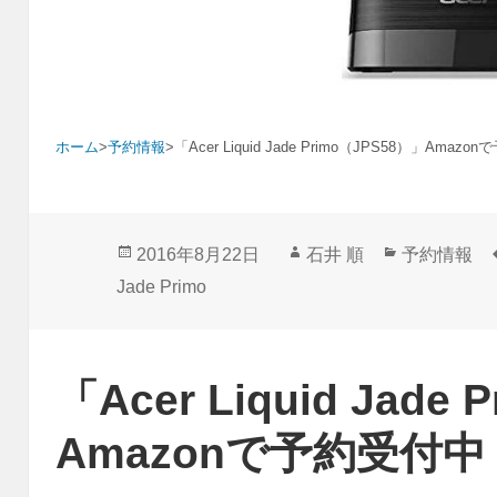
ホーム
>
予約情報
>
「Acer Liquid Jade Primo（JPS58）」Amaz
投
作
カ
2016年8月22日
石井 順
予約情報
稿
成
テ
Jade Primo
日:
者
ゴ
リ
ー
「Acer Liquid Jade
Amazonで予約受付中