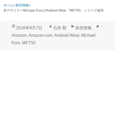
ホーム
>
発売情報
>
米デザイナーMichael KorsのAndroid Wear「MKT50」シリーズ発売
投
作
カ
タ
2016年9月7日
石井 順
発売情報
稿
成
テ
グ
Amazon
,
Amazon.com
,
Android Wear
,
Michael
日:
者
ゴ
Kors
,
MKT50
リ
ー