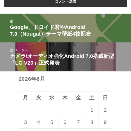
投
前
稿
Google、ドロイド君やAndroid
前
7.0（Nougat）テーマ壁紙4枚配布
ナ
の
ビ
投
次ページへ
ゲ
稿:
カメラ/オーディオ強化Android 7.0搭載新型
次
ー
「LG V20」正式発表
の
シ
投
ョ
2026年8月
稿:
ン
月
火
水
木
金
土
日
1
2
3
4
5
6
7
8
9