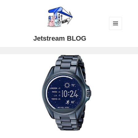
メニュ
Jetstream BLOG
ーとウ
ィジェ
ット