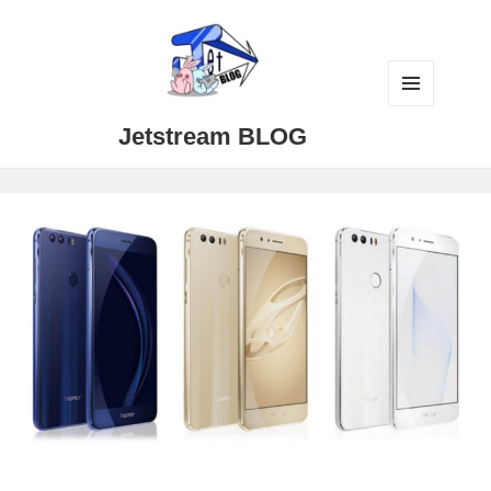
メニュ
Jetstream BLOG
ーとウ
ィジェ
ット