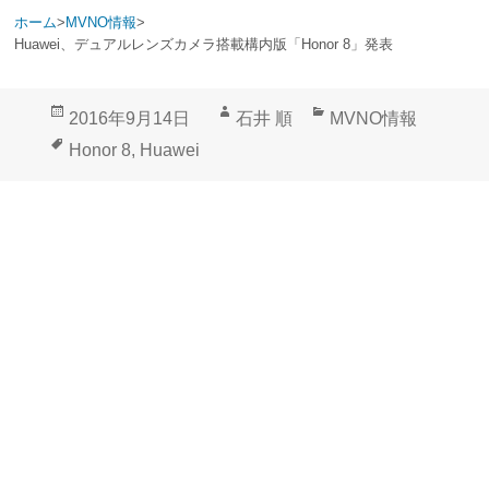
ホーム
>
MVNO情報
>
Huawei、デュアルレンズカメラ搭載構内版「Honor 8」発表
投
作
カ
2016年9月14日
石井 順
MVNO情報
稿
成
テ
タ
Honor 8
,
Huawei
日:
者
ゴ
グ
リ
ー