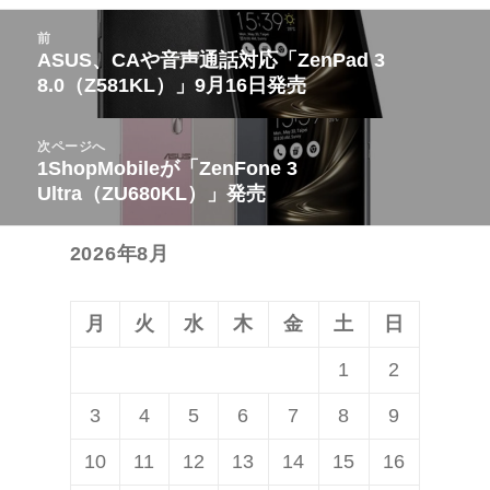
投
前
稿
ASUS、CAや音声通話対応「ZenPad 3
前
8.0（Z581KL）」9月16日発売
ナ
の
ビ
投
次ページへ
ゲ
稿:
1ShopMobileが「ZenFone 3
次
ー
Ultra（ZU680KL）」発売
の
シ
投
ョ
2026年8月
稿:
ン
月
火
水
木
金
土
日
1
2
3
4
5
6
7
8
9
10
11
12
13
14
15
16