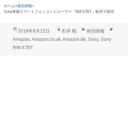
ホーム
>
発売情報
>
Sony車載スマートフォンコントローラー「RM-X7BT」欧州で発売
投
作
カ
タ
2016年9月15日
石井 順
発売情報
稿
成
テ
グ
Amazon
,
Amazon.co.uk
,
Amazon.de
,
Sony
,
Sony
日:
者
ゴ
RM-X7BT
リ
ー