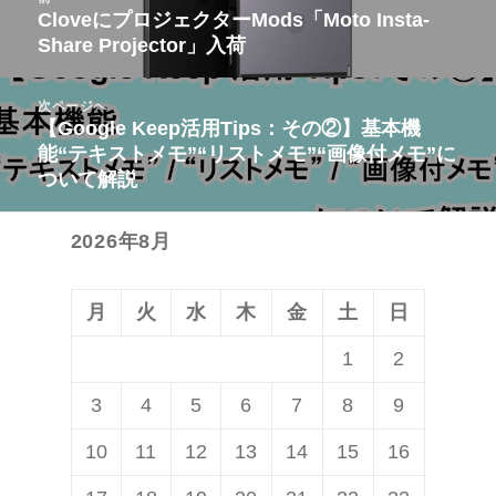
稿
CloveにプロジェクターMods「Moto Insta-
前
Share Projector」入荷
ナ
の
ビ
投
次ページへ
ゲ
稿:
【Google Keep活用Tips：その②】基本機
次
ー
能“テキストメモ”“リストメモ”“画像付メモ”に
の
シ
ついて解説
投
ョ
稿:
ン
2026年8月
月
火
水
木
金
土
日
1
2
3
4
5
6
7
8
9
10
11
12
13
14
15
16