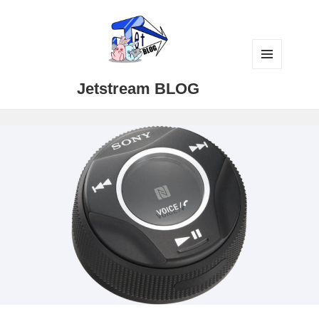
メニュ
Jetstream BLOG
ーとウ
ィジェ
ット