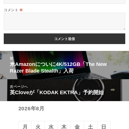
コメント
※
投
前
稿
米Amazonについに4K/512GB「The New
前
Razer Blade Stealth」入荷
ナ
の
ビ
投
次ページへ
ゲ
稿:
英Cloveが「KODAK EKTRA」予約開始
次
ー
の
シ
2026年8月
投
ョ
稿:
ン
月
火
水
木
金
土
日