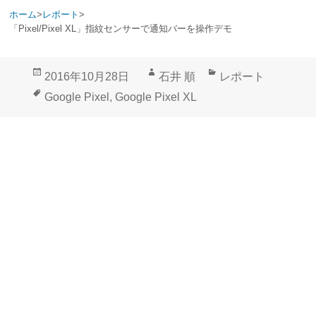
ホーム
>
レポート
>
「Pixel/Pixel XL」指紋センサーで通知バーを操作デモ
投
作
カ
2016年10月28日
石井 順
レポート
稿
成
テ
タ
Google Pixel
,
Google Pixel XL
日:
者
ゴ
グ
リ
ー