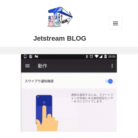
メニュ
Jetstream BLOG
ーとウ
ィジェ
ット