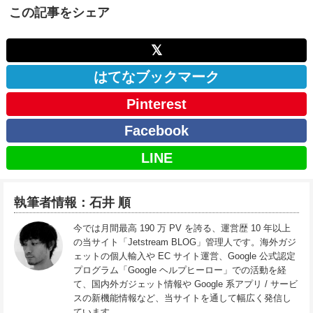
この記事をシェア
𝕏
はてなブックマーク
Pinterest
Facebook
LINE
執筆者情報：石井 順
今では月間最高 190 万 PV を誇る、運営歴 10 年以上
の当サイト「Jetstream BLOG」管理人です。海外ガジ
ェットの個人輸入や EC サイト運営、Google 公式認定
プログラム「Google ヘルプヒーロー」での活動を経
て、国内外ガジェット情報や Google 系アプリ / サービ
スの新機能情報など、当サイトを通して幅広く発信し
ています。