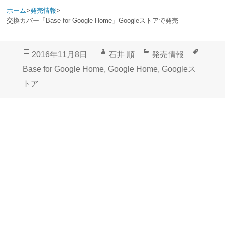
ホーム
>
発売情報
>
交換カバー「Base for Google Home」Googleストアで発売
投
作
カ
タ
2016年11月8日
石井 順
発売情報
稿
成
テ
グ
Base for Google Home
,
Google Home
,
Googleス
日:
者
ゴ
トア
リ
ー