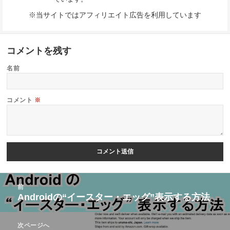
※当サイトではアフィリエイト広告を利用しています
コメントを残す
名前
コメント
※
投
前
稿
Androidの“イースター・エッグ”表示する方法
前
ナ
の
ビ
次ページへ
投