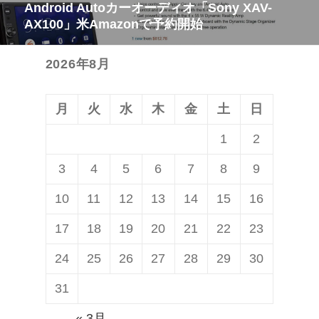
Android Autoカーオーディオ「Sony XAV-
次
ゲ
稿:
AX100」米Amazonで予約開始
の
ー
投
シ
2026年8月
稿:
ョ
ン
月
火
水
木
金
土
日
1
2
3
4
5
6
7
8
9
10
11
12
13
14
15
16
17
18
19
20
21
22
23
24
25
26
27
28
29
30
31
« 3月