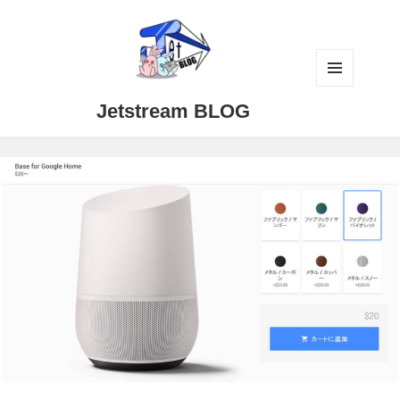
メニュ
Jetstream BLOG
ーとウ
ィジェ
ット