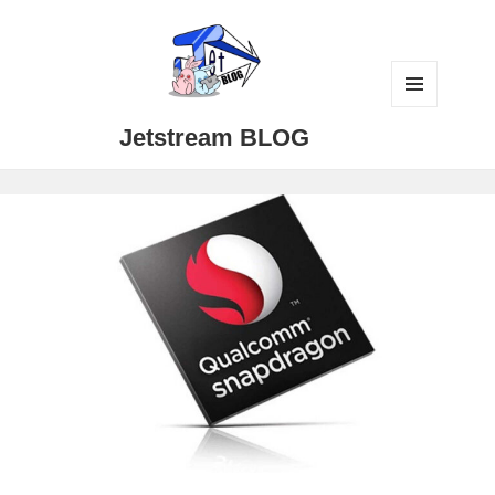
メニュ
Jetstream BLOG
ーとウ
ィジェ
ット