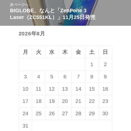
次ページへ
ゲ
稿:
BIGLOBE、なんと「ZenFone 3
次
ー
Laser（ZC551KL）」11月25日発売
の
シ
投
ョ
2026年8月
稿:
ン
月
火
水
木
金
土
日
1
2
3
4
5
6
7
8
9
10
11
12
13
14
15
16
17
18
19
20
21
22
23
24
25
26
27
28
29
30
31