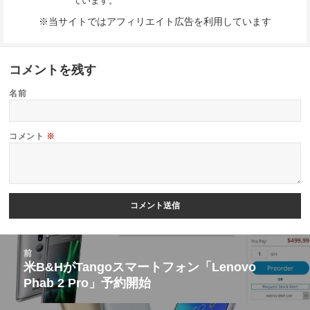
ています。
※当サイトではアフィリエイト広告を利用しています
コメントを残す
名前
コメント
※
投
前
稿
米B&HがTangoスマートフォン「Lenovo
前
Phab 2 Pro」予約開始
ナ
の
ビ
投