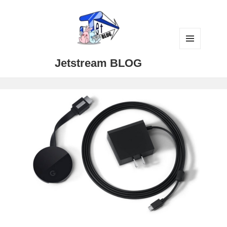
メニュ
Jetstream BLOG
ーとウ
ィジェ
ット