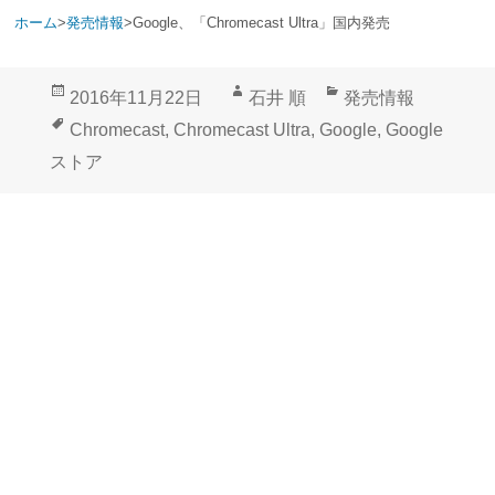
ホーム
>
発売情報
>
Google、「Chromecast Ultra」国内発売
投
作
カ
2016年11月22日
石井 順
発売情報
稿
成
テ
タ
Chromecast
,
Chromecast Ultra
,
Google
,
Google
日:
者
ゴ
グ
ストア
リ
ー