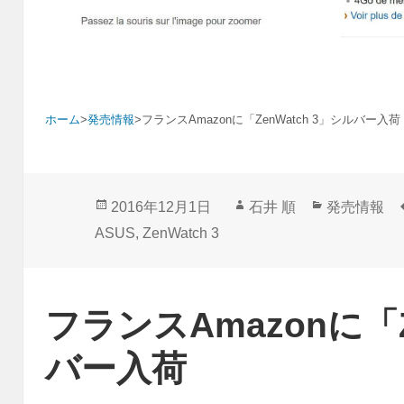
ホーム
>
発売情報
>
フランスAmazonに「ZenWatch 3」シルバー入荷
投
作
カ
2016年12月1日
石井 順
発売情報
稿
成
テ
ASUS
,
ZenWatch 3
日:
者
ゴ
リ
ー
フランスAmazonに「Z
バー入荷