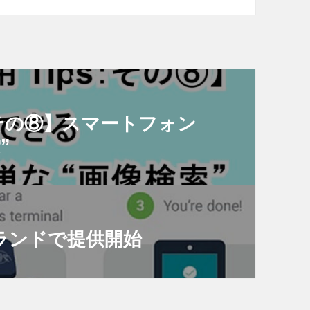
s：その⑧】スマートフォン
”
ージランドで提供開始