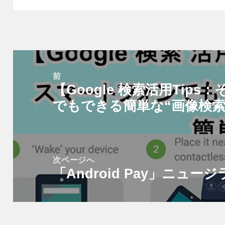
投
稿
前
【Google 検索活用Tip
ナ
前
ビ
でもできる簡単な“画像検索
の
ゲ
投
ー
稿:
シ
次ページへ
ョ
「Android Pay」ニュ
次
ン
の
投
稿: