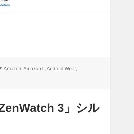
タ
Amazon
,
Amazon.fr
,
Android Wear
,
グ
enWatch 3」シル