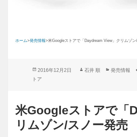
ホーム
>
発売情報
>
米Googleストアで「Daydream View」クリムゾ
投
作
カ
2016年12月2日
石井 順
発売情報
稿
成
テ
トア
日:
者
ゴ
リ
ー
米Googleストアで「Da
リムゾン/スノー発売