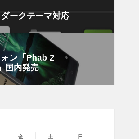
ャー」ダークテーマ対応
ォン「Phab 2
P）」国内発売
金
土
日