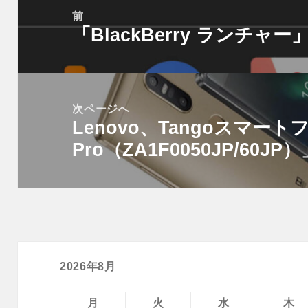
稿
前
「BlackBerry ランチ
ナ
前
ビ
の
ゲ
投
ー
稿:
次ページへ
シ
Lenovo、Tangoスマートフ
次
ョ
Pro（ZA1F0050JP/60J
の
ン
投
稿:
2026年8月
月
火
水
木