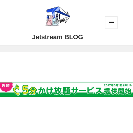
メニュ
Jetstream BLOG
ーとウ
ィジェ
ット