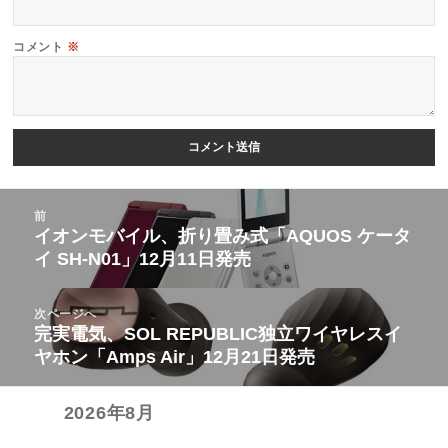
コメント
※
投
前
稿
イオンモバイル、折り畳み式「AQUOS ケータ
前
イ SH-N01」12月11日発売
ナ
の
ビ
投
次ページへ
ゲ
稿:
完実電気、SOL REPUBLIC独立ワイヤレスイ
次
ー
ヤホン「Amps Air」12月21日発売
の
シ
投
ョ
2026年8月
稿:
ン