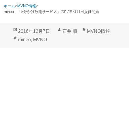
ホーム
>
MVNO情報
>
mineo、「5分かけ放題サービス」2017年3月1日提供開始
投
作
カ
2016年12月7日
石井 順
MVNO情報
稿
成
テ
タ
mineo
,
MVNO
日:
者
ゴ
グ
リ
ー