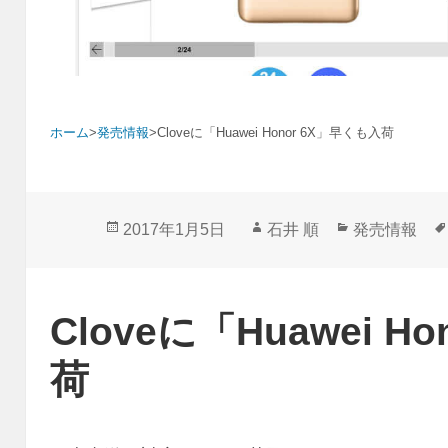
ホーム
>
発売情報
>
Cloveに「Huawei Honor 6X」早くも入荷
投
作
カ
2017年1月5日
石井 順
発売情報
稿
成
テ
日:
者
ゴ
リ
Cloveに「Huawei H
ー
荷