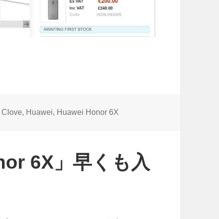
タ
Clove
,
Huawei
,
Huawei Honor 6X
グ
onor 6X」早くも入