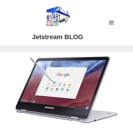
メニュ
Jetstream BLOG
ーとウ
ィジェ
ット