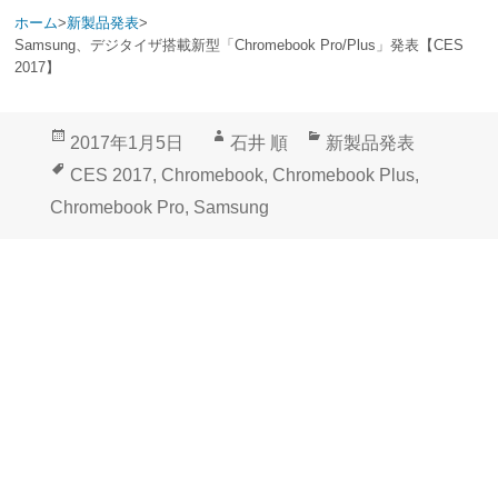
ホーム
>
新製品発表
>
Samsung、デジタイザ搭載新型「Chromebook Pro/Plus」発表【CES
2017】
投
作
カ
2017年1月5日
石井 順
新製品発表
稿
成
テ
タ
CES 2017
,
Chromebook
,
Chromebook Plus
,
日:
者
ゴ
グ
Chromebook Pro
,
Samsung
リ
ー