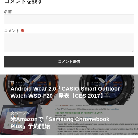
コメントを残す
名前
コメント
※
投
前
稿
Android Wear 2.0「CASIO Smart Outdoor
前
Watch WSD-F20」発表【CES 2017】
ナ
の
ビ
投
次ページへ
ゲ
稿:
米Amazonで「Samsung Chromebook
次
ー
Plus」予約開始
の
シ
投